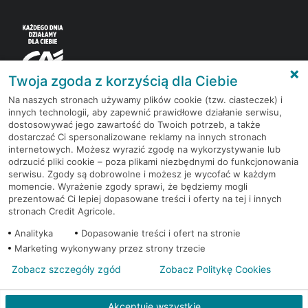
Twoja zgoda z korzyścią dla Ciebie
Na naszych stronach używamy plików cookie (tzw. ciasteczek) i
innych technologii, aby zapewnić prawidłowe działanie serwisu,
Korzystaj z bezpłatnych materiałów, które
dostosowywać jego zawartość do Twoich potrzeb, a także
przygotowują eksperci rynku finansowego.
dostarczać Ci spersonalizowane reklamy na innych stronach
internetowych. Możesz wyrazić zgodę na wykorzystywanie lub
odrzucić pliki cookie – poza plikami niezbędnymi do funkcjonowania
Dołącz do grona subskrybentów Newslettera i bądź
serwisu. Zgody są dobrowolne i możesz je wycofać w każdym
na bieżąco z nowościami i promocjami
momencie. Wyrażenie zgody sprawi, że będziemy mogli
prezentować Ci lepiej dopasowane treści i oferty na tej i innych
stronach Credit Agricole.
Zapisz się
Analityka
Dopasowanie treści i ofert na stronie
Marketing wykonywany przez strony trzecie
Zobacz szczegóły zgód
Zobacz Politykę Cookies
Redakcja
Kontakt
Regulamin
Ustawienia cookies
Akceptuję wszystkie
Polityka cookies
Polityka prywatności