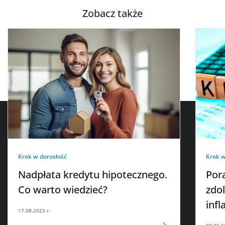
Zobacz także
Krok w dorosłość
Krok w
Nadpłata kredytu hipotecznego.
Pora
Co warto wiedzieć?
zdo
infla
17.08.2023 r.