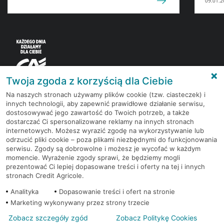
09.01.2
Twoja zgoda z korzyścią dla Ciebie
Na naszych stronach używamy plików cookie (tzw. ciasteczek) i
innych technologii, aby zapewnić prawidłowe działanie serwisu,
Korzystaj z bezpłatnych materiałów, które
dostosowywać jego zawartość do Twoich potrzeb, a także
przygotowują eksperci rynku finansowego.
dostarczać Ci spersonalizowane reklamy na innych stronach
internetowych. Możesz wyrazić zgodę na wykorzystywanie lub
odrzucić pliki cookie – poza plikami niezbędnymi do funkcjonowania
Dołącz do grona subskrybentów Newslettera i bądź
serwisu. Zgody są dobrowolne i możesz je wycofać w każdym
na bieżąco z nowościami i promocjami
momencie. Wyrażenie zgody sprawi, że będziemy mogli
prezentować Ci lepiej dopasowane treści i oferty na tej i innych
stronach Credit Agricole.
Zapisz się
Analityka
Dopasowanie treści i ofert na stronie
Marketing wykonywany przez strony trzecie
Zobacz szczegóły zgód
Zobacz Politykę Cookies