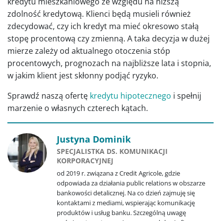
kredytu mieszkaniowego ze względu na niższą
zdolność kredytową. Klienci będą musieli również
zdecydować, czy ich kredyt ma mieć okresowo stałą
stopę procentową czy zmienną. A taka decyzja w dużej
mierze zależy od aktualnego otoczenia stóp
procentowych, prognozach na najbliższe lata i stopnia,
w jakim klient jest skłonny podjąć ryzyko.
Sprawdź naszą ofertę
kredytu hipotecznego
i spełnij
marzenie o własnych czterech kątach.
Justyna Dominik
SPECJALISTKA DS. KOMUNIKACJI
KORPORACYJNEJ
od 2019 r. związana z Credit Agricole, gdzie
odpowiada za działania public relations w obszarze
bankowości detalicznej. Na co dzień zajmuję się
kontaktami z mediami, wspierając komunikację
produktów i usług banku. Szczególną uwagę