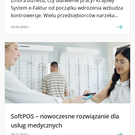
Zmora biznesu, czy ułatwienie pracy? Krajowy
System e-Faktur od początku wdrożenia wzbudza
kontrowersje. Wielu przedsiębiorców narzeka
na skomplikowane procedury i dodatkowy czas,
29.04.2026 r.
który muszą poświęcać na wypełnianie
elektronicznych formularzy. Jednak obsługa KSeF
wcale nie musi być uciążliwa. Wystarczy, że ma się
do tego odpowiednie narzędzia. Zobacz jak Credit
Agricole może ci w tym pomóc. KSeF, czyli
Krajowy System e-Faktur od Ministerstwa
Finansów, to rozwiązanie umożliwiające
przedsiębiorcom rejestrowanie i zapisywanie
faktur, […]
SoftPOS – nowoczesne rozwiązanie dla
usług medycznych
04.07.2025 r.