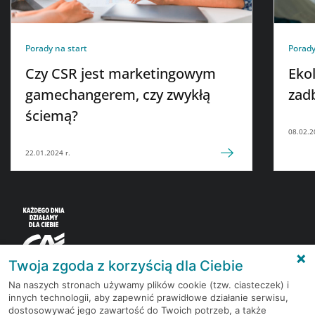
Porady na start
Porady
Czy CSR jest marketingowym
Ekol
gamechangerem, czy zwykłą
zadb
ściemą?
08.02.2
22.01.2024 r.
Twoja zgoda z korzyścią dla Ciebie
Na naszych stronach używamy plików cookie (tzw. ciasteczek) i
innych technologii, aby zapewnić prawidłowe działanie serwisu,
Korzystaj z bezpłatnych materiałów, które
dostosowywać jego zawartość do Twoich potrzeb, a także