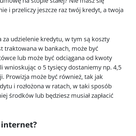
 umowę na stopie stałej? Nie masz się
 i przeliczy jeszcze raz twój kredyt, a twoja
a za udzielenie kredytu, w tym są koszty
st traktowana w bankach, może być
otówce lub może być odciągana od kwoty
i wnioskując o 5 tysięcy dostaniemy np. 4,5
ji. Prowizja może być również, tak jak
dytu i rozłożona w ratach, w taki sposób
iej środków lub będziesz musiał zapłacić
 internet?