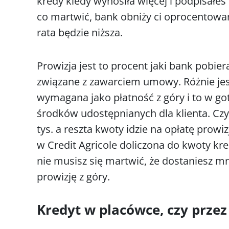
kredy kiedy wynosiła więcej i podpisałeś
co martwić, bank obniży ci oprocentowanie
rata będzie niższa.
Prowizja jest to procent jaki bank pobier
związane z zawarciem umowy. Różnie je
wymagana jako płatność z góry i to w g
środków udostępnianych dla klienta. Czyl
tys. a reszta kwoty idzie na opłatę prowiz
w Credit Agricole doliczona do kwoty kre
nie musisz się martwić, że dostaniesz mn
prowizję z góry.
Kredyt w placówce, czy przez