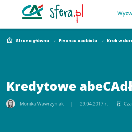
Wyzw
Strona główna
Finanse osobiste
Krok w dor
Kredytowe abeCAd
Monika Wawrzyniak
29.04.2017 r.
Cza