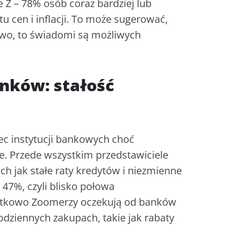
 Z – 78% osób coraz bardziej lub
u cen i inflacji. To może sugerować,
owo, to świadomi są możliwych
nków: stałość
c instytucji bankowych choć
e. Przede wszystkim przedstawiciele
ich jak stałe raty kredytów i niezmienne
ż 47%, czyli blisko połowa
datkowo Zoomerzy oczekują od banków
dziennych zakupach, takie jak rabaty