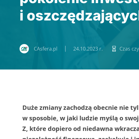
i oszczędzający
CAsfera.pl
24.10.2023 r.
Czas czy
Duże zmiany zachodzą obecnie nie tylk
w sposobie, w jaki ludzie myślą o swoj
Z, które dopiero od niedawna wkracza