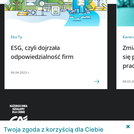
Eko Ty
Karier
ESG, czyli dojrzała
Zmi
odpowiedzialność firm
się 
pra
06.04.2023 r.
08.03.2
Twoja zgoda z korzyścią dla Ciebie