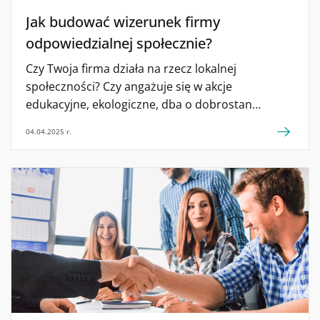
Jak budować wizerunek firmy
odpowiedzialnej społecznie?
Czy Twoja firma działa na rzecz lokalnej
społeczności? Czy angażuje się w akcje
edukacyjne, ekologiczne, dba o dobrostan
pracowników? Uwzględnij w strategii swojej
04.04.2025 r.
działalności CSR (Corporate Social Responsibility),
aby stać się firmą odpowiedzialną społecznie. W
ten sposób nie tylko poprawisz wizerunek marki,
ale też zyskasz lojalność pracowników oraz
zainteresowanie klientów i inwestorów. Zobacz,
jak opracować strategię CSR i dlaczego to się
opłaca!