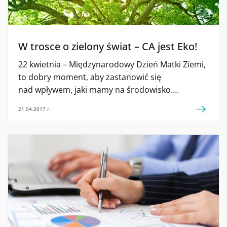
W trosce o zielony świat – CA jest Eko!
22 kwietnia – Międzynarodowy Dzień Matki Ziemi,
to dobry moment, aby zastanowić się
nad wpływem, jaki mamy na środowisko.
Czy faktycznie na co dzień, a nie tylko od święta,
21.04.2017 r.
staramy się zachowywać odpowiedzialnie wobec
naszej planety? Takie pytanie powinni sobie
postawić zarówno przedsiębiorcy, jak i każdy
z nas indywidualnie. Międzynarodowy Dzień Matki
Ziemi to święto ustanowione przez Zgromadzenie
Ogólne Organizacji Narodów Zjednoczonych
w 2009 roku. Proklamowano je, aby zwrócić
szczególną […]