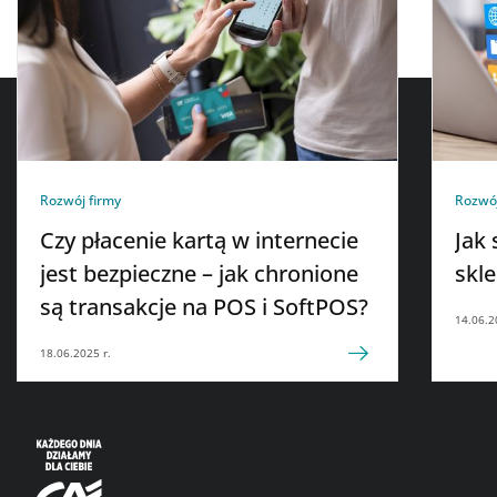
Rozwój firmy
Rozwój
Czy płacenie kartą w internecie
Jak
jest bezpieczne – jak chronione
skl
są transakcje na POS i SoftPOS?
14.06.2
18.06.2025 r.