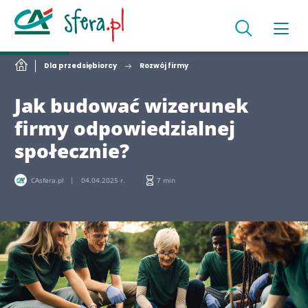
Dla przedsiębiorcy
Rozwój firmy
Jak budować wizerunek
firmy odpowiedzialnej
społecznie?
CAsfera.pl
04.04.2025 r.
7 min