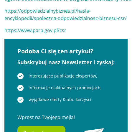
https://odpowiedzialnybiznes.pl/hasla-
encyklopedii/spoleczna-odpowiedzialnosc-biznesu-csr/
https://www.parp.gov.pl/csr
Podoba Ci się ten artykuł?
Subskrybuj nasz Newsletter i zyskaj:
interesujące publikacje ekspertów,
informacje o aktualnych promocjach,
wyjątkowe oferty Klubu korzyści.
Wprost na Twojego mejla!