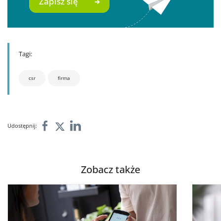
Zapisz się
Tagi:
csr
firma
Udostępnij:
Zobacz także