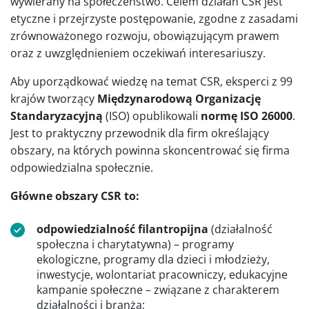
wywierany na społeczeństwo. Celem działań CSR jest
etyczne i przejrzyste postępowanie, zgodne z zasadami
zrównoważonego rozwoju, obowiązującym prawem
oraz z uwzględnieniem oczekiwań interesariuszy.
Aby uporządkować wiedzę na temat CSR, eksperci z 99
krajów tworzący
Międzynarodową Organizację
Standaryzacyjną
(ISO) opublikowali
normę ISO 26000
.
Jest to praktyczny przewodnik dla firm określający
obszary, na których powinna skoncentrować się firma
odpowiedzialna społecznie.
Główne obszary CSR to:
odpowiedzialność filantropijna
(działalność
społeczna i charytatywna) – programy
ekologiczne, programy dla dzieci i młodzieży,
inwestycje, wolontariat pracowniczy, edukacyjne
kampanie społeczne – związane z charakterem
działalności i branżą;