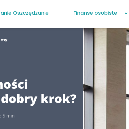
anie Oszczędzanie
Finanse osobiste
irmy
mości
 dobry krok?
:
5 min