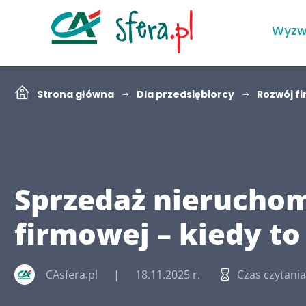
Wyzw
Strona główna
Dla przedsiębiorcy
Rozwój f
Sprzedaż nierucho
firmowej – kiedy to
CAsfera.pl
18.11.2025 r.
Czas czytania