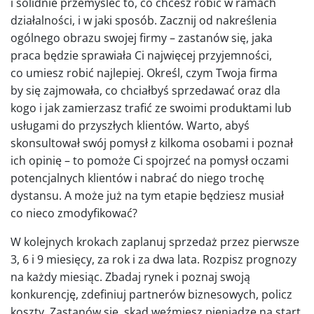
i solidnie przemyśleć to, co chcesz robić w ramach
działalności, i w jaki sposób. Zacznij od nakreślenia
ogólnego obrazu swojej firmy – zastanów się, jaka
praca będzie sprawiała Ci najwięcej przyjemności,
co umiesz robić najlepiej. Określ, czym Twoja firma
by się zajmowała, co chciałbyś sprzedawać oraz dla
kogo i jak zamierzasz trafić ze swoimi produktami lub
usługami do przyszłych klientów. Warto, abyś
skonsultował swój pomysł z kilkoma osobami i poznał
ich opinię – to pomoże Ci spojrzeć na pomysł oczami
potencjalnych klientów i nabrać do niego trochę
dystansu. A może już na tym etapie będziesz musiał
co nieco zmodyfikować?
W kolejnych krokach zaplanuj sprzedaż przez pierwsze
3, 6 i 9 miesięcy, za rok i za dwa lata. Rozpisz prognozy
na każdy miesiąc. Zbadaj rynek i poznaj swoją
konkurencję, zdefiniuj partnerów biznesowych, policz
koszty. Zastanów się, skąd weźmiesz pieniądze na start,