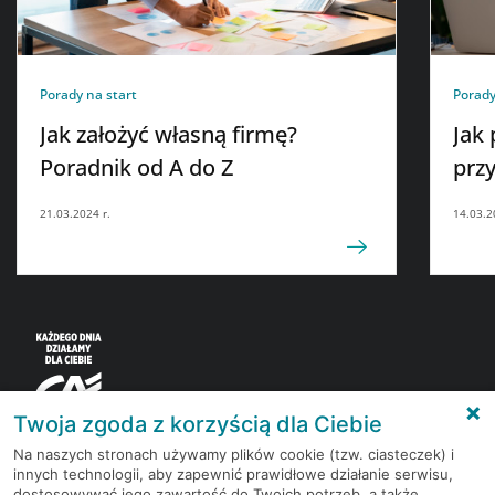
Porady na start
Porady
Jak założyć własną firmę?
Jak
Poradnik od A do Z
prz
21.03.2024 r.
14.03.2
Twoja zgoda z korzyścią dla Ciebie
Na naszych stronach używamy plików cookie (tzw. ciasteczek) i
innych technologii, aby zapewnić prawidłowe działanie serwisu,
Korzystaj z bezpłatnych materiałów, które
dostosowywać jego zawartość do Twoich potrzeb, a także