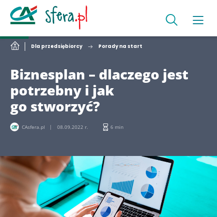
Dla przedsiębiorcy
Porady na start
Biznesplan – dlaczego jest
potrzebny i jak
go stworzyć?
CAsfera.pl
08.09.2022 r.
6 min