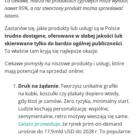
Co ciekawe, marża na produktach cyfrowych może wynosić
nawet 95%, a raz stworzony produkt można sprzedawać
latami.
Zastanów się, jakie produkty lub usługi są w Polsce
trudno dostępne, oferowane w słabej jakości lub
skierowane tylko do bardzo ogólnej publiczności
.
To właśnie tam kryją się najlepsze okazje.
Ciekawe pomysły na niszowe produkty i usługi, które
mają potencjał na sprzedaż online:
Druk na żądanie
. Tworzysz unikalne grafiki
na kubki, koszulki czy plakaty dopiero wtedy,
gdy ktoś je zamówi. Zero ryzyka, minimalny start.
Ludzie kochają personalizację: wspólne,
sentymentalne, retro motywy wieszają się same.
Gelato przewiduje
, że rynek print-on-demand
urośnie do 17,9 mld USD do 2028 r. To popularne