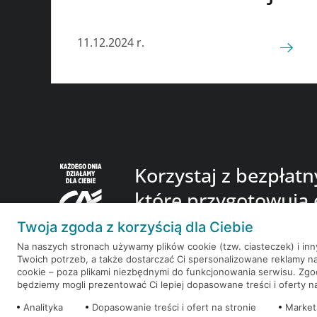
11.12.2024 r.
Korzystaj z bezpłat
które przygotowują 
finansowego.
Twoja zgoda z korzyścią dla Ciebie
Na naszych stronach używamy plików cookie (tzw. ciasteczek) i in
Twoich potrzeb, a także dostarczać Ci spersonalizowane reklamy n
cookie – poza plikami niezbędnymi do funkcjonowania serwisu. Zg
będziemy mogli prezentować Ci lepiej dopasowane treści i oferty na 
Redakcja
Kontakt
Regulamin
Ustawienia co
Analityka
Dopasowanie treści i ofert na stronie
Market