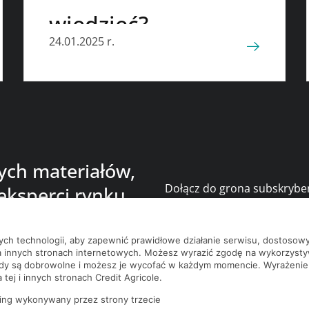
wiedzieć?
24.01.2025 r.
nych materiałów,
Dołącz do grona subskrybe
eksperci rynku
bądź na bieżąco z nowości
nych technologii, aby zapewnić prawidłowe działanie serwisu, dostoso
a innych stronach internetowych. Możesz wyrazić zgodę na wykorzystywa
ody są dobrowolne i możesz je wycofać w każdym momencie. Wyrażenie
tej i innych stronach Credit Agricole.
okies
Polityka cookies
© 2026 Credit 
ing wykonywany przez strony trzecie