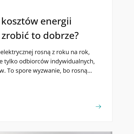
 kosztów energii
k zrobić to dobrze?
 elektrycznej rosną z roku na rok,
e tylko odbiorców indywidualnych,
ów. To spore wyzwanie, bo rosną
h, ale też zużycie prądu. Jak obniżyć
rmie? Poznaj kilka praktycznych
ogą Ci stworzyć strategię
ej firmy. Dlaczego warto ograniczać
edsiębiorstwie? Ograniczanie zużycia
nie tylko niższe rachunki. To sposób