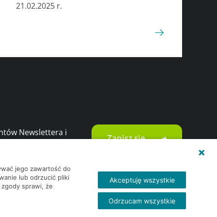
21.02.2025 r.
ntów Newslettera i
Zapisz się
ami i promocjami
wywać jego zawartość do
nie lub odrzucić pliki
Akceptuję wszystkie
 zgody sprawi, że
Odrzucam wszystkie
Agricole Bank Polska S.A. Wszelkie prawa