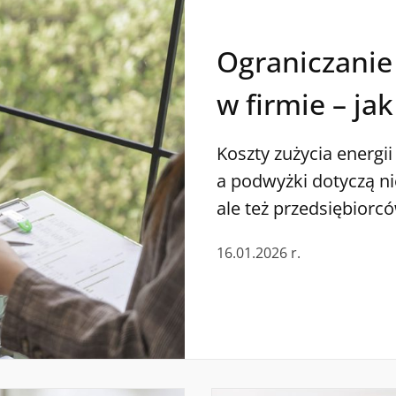
Ograniczanie
w firmie – ja
Koszty zużycia energii
a podwyżki dotyczą ni
ale też przedsiębiorc
nie tylko stawki za kW
16.01.2026 r.
rachunki za prąd w fi
przykładów, które pom
oszczędzania dla swoj
zużycie energii w prz
energii w biznesie to 