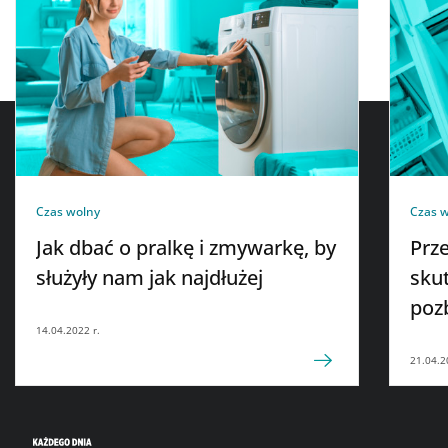
Czas wolny
Czas 
Jak dbać o pralkę i zmywarkę, by
Prze
służyły nam jak najdłużej
skut
poz
14.04.2022 r.
21.04.2