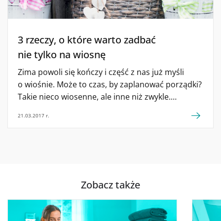
3 rzeczy, o które warto zadbać
nie tylko na wiosnę
Zima powoli się kończy i część z nas już myśli
o wiośnie. Może to czas, by zaplanować porządki?
Takie nieco wiosenne, ale inne niż zwykle.
Ważniejsze niż mycie okien, porządkowanie szafy
21.03.2017 r.
czy sprzątanie garażu. Porządki w naszym
codziennym życiu. Marzenia do spełnienia, cele
do realizacji, zmiany do wprowadzenia – są zwykle
bardzo poważne, onieśmielające, a bywa też,
że mało realne. Często stawiamy przed sobą zbyt
duże wyzwania, a wystarczy postawić kilka […]
Zobacz także