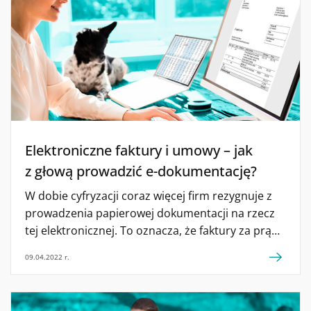
Elektroniczne faktury i umowy – jak
z głową prowadzić e-dokumentację?
W dobie cyfryzacji coraz więcej firm rezygnuje z
prowadzenia papierowej dokumentacji na rzecz
tej elektronicznej. To oznacza, że faktury za prąd
czy usługi mobilne coraz częściej będą trafiały do
09.04.2022 r.
Ciebie drogą mailową, a niektóre rodzaje umów
już teraz bez problemu możesz zawrzeć online.
Sprawdź, jak prowadzić e-dokumentację w domu i