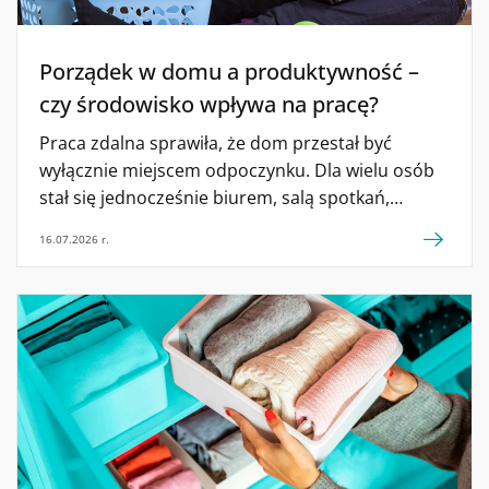
Porządek w domu a produktywność –
czy środowisko wpływa na pracę?
Praca zdalna sprawiła, że dom przestał być
wyłącznie miejscem odpoczynku. Dla wielu osób
stał się jednocześnie biurem, salą spotkań,
przestrzenią regeneracji i centrum życia
16.07.2026 r.
rodzinnego. To duża wygoda, ale też wyzwanie.
W jednym pomieszczeniu próbujemy skupić się
na zadaniach zawodowych, a jednocześnie
widzimy pranie, naczynia, dokumenty, zakupy
i rzeczy, które „jeszcze trzeba ogarnąć”. W takich
warunkach łatwo zauważyć, że przestrzeń nie jest
neutralna. Może pomagać w koncentracji […]