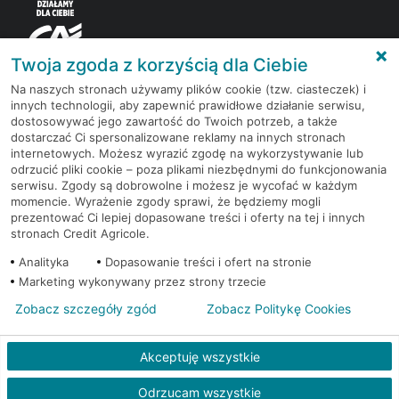
Twoja zgoda z korzyścią dla Ciebie
Na naszych stronach używamy plików cookie (tzw. ciasteczek) i
innych technologii, aby zapewnić prawidłowe działanie serwisu,
Korzystaj z bezpłatnych materiałów, które
dostosowywać jego zawartość do Twoich potrzeb, a także
przygotowują eksperci rynku finansowego.
dostarczać Ci spersonalizowane reklamy na innych stronach
internetowych. Możesz wyrazić zgodę na wykorzystywanie lub
odrzucić pliki cookie – poza plikami niezbędnymi do funkcjonowania
Dołącz do grona subskrybentów Newslettera i bądź
serwisu. Zgody są dobrowolne i możesz je wycofać w każdym
na bieżąco z nowościami i promocjami
momencie. Wyrażenie zgody sprawi, że będziemy mogli
prezentować Ci lepiej dopasowane treści i oferty na tej i innych
stronach Credit Agricole.
Zapisz się
Analityka
Dopasowanie treści i ofert na stronie
Marketing wykonywany przez strony trzecie
Zobacz szczegóły zgód
Zobacz Politykę Cookies
Redakcja
Kontakt
Regulamin
Ustawienia cookies
Akceptuję wszystkie
Polityka cookies
Polityka prywatności
© 2026 Credit Agricole Bank Polska S.A. Wszelkie prawa zastrzeżone
Odrzucam wszystkie