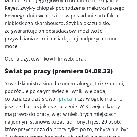
Manuel Soto. Jego głównym bohaterem jest Jaime
Reyes, zwykły chłopak pochodzenia meksykańskiego.
Pewnego dnia wchodzi on w posiadanie artefaktu –
niebieskiego skarabeusza. Szybko okazuje się,
że gwarantuje on posiadaczowi możliwość
przywdziania zbroi posiadającej nadprzyrodzone
moce.
Ocena użytkowników Filmweb: brak
Świat po pracy (premiera 04.08.23)
Szwedzki mistrz kina dokumentalnego, Erik Gandini,
podróżuje po całym świecie i wnikliwie bada,
co oznacza dziś słowo „
praca
” i czy w ogóle ma ono
jeszcze dla nas jakieś znaczenie. W Kuwejcie każdy
ma prawo do pracy, więc w niektórych miejscach
na jednym stanowisku zatrudnionych jest 20 osób,
które przychodzą do pracy tylko po to, żeby w niej być.