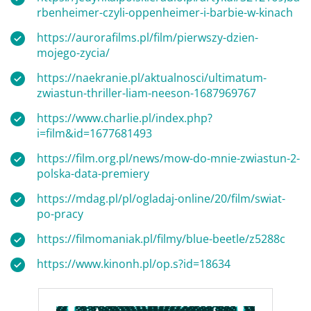
rbenheimer-czyli-oppenheimer-i-barbie-w-kinach
https://aurorafilms.pl/film/pierwszy-dzien-
mojego-zycia/
https://naekranie.pl/aktualnosci/ultimatum-
zwiastun-thriller-liam-neeson-1687969767
https://www.charlie.pl/index.php?
i=film&id=1677681493
https://film.org.pl/news/mow-do-mnie-zwiastun-2-
polska-data-premiery
https://mdag.pl/pl/ogladaj-online/20/film/swiat-
po-pracy
https://filmomaniak.pl/filmy/blue-beetle/z5288c
https://www.kinonh.pl/op.s?id=18634