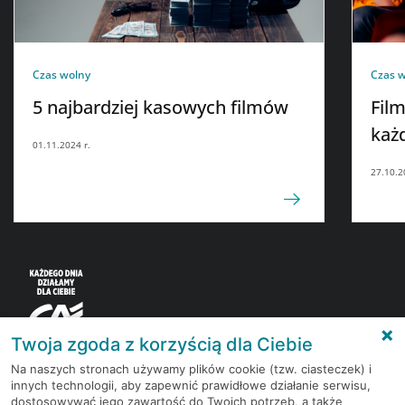
Czas wolny
Czas 
5 najbardziej kasowych filmów
Fil
każ
01.11.2024 r.
27.10.2
Twoja zgoda z korzyścią dla Ciebie
Na naszych stronach używamy plików cookie (tzw. ciasteczek) i
innych technologii, aby zapewnić prawidłowe działanie serwisu,
Korzystaj z bezpłatnych materiałów, które
dostosowywać jego zawartość do Twoich potrzeb, a także