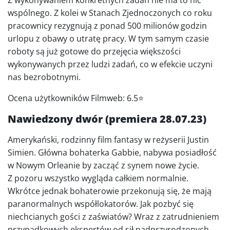
Z wykonywaniem konkretnych zadań nie ma to nic
wspólnego. Z kolei w Stanach Zjednoczonych co roku
pracownicy rezygnują z ponad 500 milionów godzin
urlopu z obawy o utratę pracy. W tym samym czasie
roboty są już gotowe do przejęcia większości
wykonywanych przez ludzi zadań, co w efekcie uczyni
nas bezrobotnymi.
Ocena użytkowników Filmweb: 6.5⭐
Nawiedzony dwór (premiera 28.07.23)
Amerykański, rodzinny film fantasy w reżyserii Justin
Simien. Główna bohaterka Gabbie, nabywa posiadłość
w Nowym Orleanie by zacząć z synem nowe życie.
Z pozoru wszystko wygląda całkiem normalnie.
Wkrótce jednak bohaterowie przekonują się, że mają
paranormalnych współlokatorów. Jak pozbyć się
niechcianych gości z zaświatów? Wraz z zatrudnieniem
przypadkowych ekspertów od sił nadprzyrodzonych,