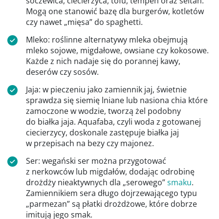
soczewica, ciecierzyca, tofu, tempeh oraz seitan.
Mogą one stanowić bazę dla burgerów, kotletów
czy nawet „mięsa” do spaghetti.
Mleko: roślinne alternatywy mleka obejmują
mleko sojowe, migdałowe, owsiane czy kokosowe.
Każde z nich nadaje się do porannej kawy,
deserów czy sosów.
Jaja: w pieczeniu jako zamiennik jaj, świetnie
sprawdza się siemię lniane lub nasiona chia które
zamoczone w wodzie, tworzą żel podobny
do białka jaja. Aquafaba, czyli woda z gotowanej
ciecierzycy, doskonale zastępuje białka jaj
w przepisach na bezy czy majonez.
Ser: wegański ser można przygotować
z nerkowców lub migdałów, dodając odrobinę
drożdży nieaktywnych dla „serowego”
smaku
.
Zamiennikiem sera długo dojrzewającego typu
„parmezan” są płatki drożdżowe, które dobrze
imitują jego smak.