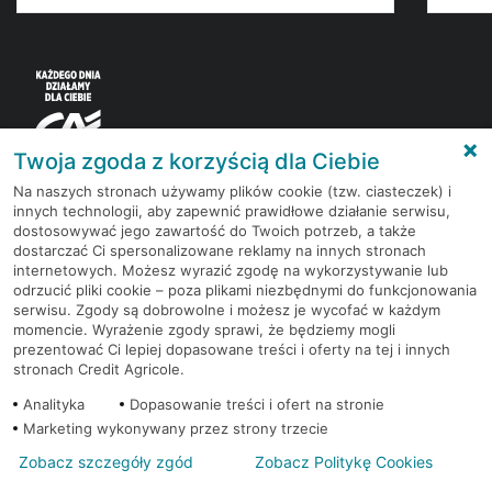
Twoja zgoda z korzyścią dla Ciebie
Na naszych stronach używamy plików cookie (tzw. ciasteczek) i
innych technologii, aby zapewnić prawidłowe działanie serwisu,
Korzystaj z bezpłatnych materiałów, które
dostosowywać jego zawartość do Twoich potrzeb, a także
przygotowują eksperci rynku finansowego.
dostarczać Ci spersonalizowane reklamy na innych stronach
internetowych. Możesz wyrazić zgodę na wykorzystywanie lub
odrzucić pliki cookie – poza plikami niezbędnymi do funkcjonowania
Dołącz do grona subskrybentów Newslettera i bądź
serwisu. Zgody są dobrowolne i możesz je wycofać w każdym
na bieżąco z nowościami i promocjami
momencie. Wyrażenie zgody sprawi, że będziemy mogli
prezentować Ci lepiej dopasowane treści i oferty na tej i innych
stronach Credit Agricole.
Zapisz się
Analityka
Dopasowanie treści i ofert na stronie
Marketing wykonywany przez strony trzecie
Zobacz szczegóły zgód
Zobacz Politykę Cookies