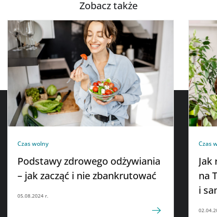
Zobacz także
Czas wolny
Czas 
Podstawy zdrowego odżywiania
Jak
– jak zacząć i nie zbankrutować
na 
i s
05.08.2024 r.
02.04.2