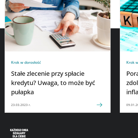
Krok w dorosłość
Krok w
Stałe zlecenie przy spłacie
Pora
kredytu? Uwaga, to może być
zdo
pułapka
infla
23.03.2023 r.
09.01.2