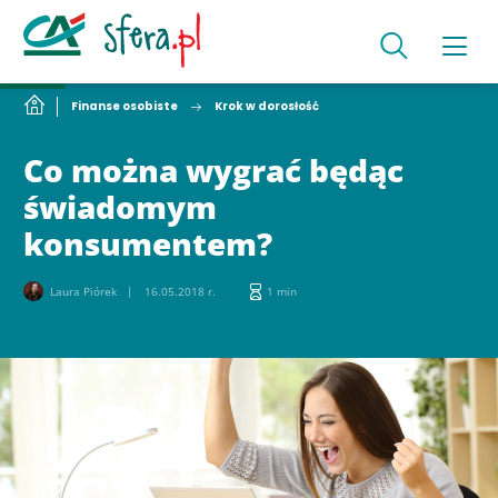
Finanse osobiste
Krok w dorosłość
Co można wygrać będąc
świadomym
konsumentem?
Laura Piórek
16.05.2018 r.
1 min