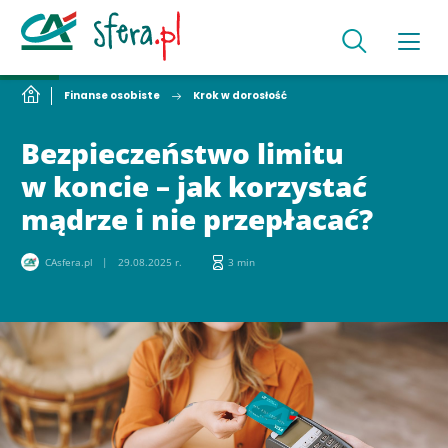
Finanse osobiste
Krok w dorosłość
Bezpieczeństwo limitu
w koncie – jak korzystać
mądrze i nie przepłacać?
CAsfera.pl
29.08.2025 r.
3 min