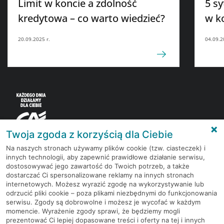
Limit w koncie a zdolność
5 sy
kredytowa – co warto wiedzieć?
w k
20.09.2025 r.
04.09.2
Twoja zgoda z korzyścią dla Ciebie
Na naszych stronach używamy plików cookie (tzw. ciasteczek) i
innych technologii, aby zapewnić prawidłowe działanie serwisu,
Korzystaj z bezpłatnych materiałów, które
dostosowywać jego zawartość do Twoich potrzeb, a także
przygotowują eksperci rynku finansowego.
dostarczać Ci spersonalizowane reklamy na innych stronach
internetowych. Możesz wyrazić zgodę na wykorzystywanie lub
odrzucić pliki cookie – poza plikami niezbędnymi do funkcjonowania
Dołącz do grona subskrybentów Newslettera i bądź
serwisu. Zgody są dobrowolne i możesz je wycofać w każdym
na bieżąco z nowościami i promocjami
momencie. Wyrażenie zgody sprawi, że będziemy mogli
prezentować Ci lepiej dopasowane treści i oferty na tej i innych