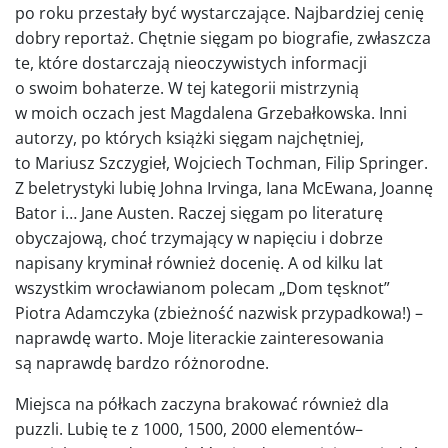
po roku przestały być wystarczające. Najbardziej cenię
dobry reportaż. Chętnie sięgam po biografie, zwłaszcza
te, które dostarczają nieoczywistych informacji
o swoim bohaterze. W tej kategorii mistrzynią
w moich oczach jest Magdalena Grzebałkowska. Inni
autorzy, po których książki sięgam najchętniej,
to Mariusz Szczygieł, Wojciech Tochman, Filip Springer.
Z beletrystyki lubię Johna Irvinga, Iana McEwana, Joannę
Bator i… Jane Austen. Raczej sięgam po literaturę
obyczajową, choć trzymający w napięciu i dobrze
napisany kryminał również docenię. A od kilku lat
wszystkim wrocławianom polecam „Dom tęsknot”
Piotra Adamczyka (zbieżność nazwisk przypadkowa!) –
naprawdę warto. Moje literackie zainteresowania
są naprawdę bardzo różnorodne.
Miejsca na półkach zaczyna brakować również dla
puzzli. Lubię te z 1000, 1500, 2000 elementów–