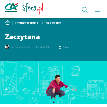
Finanse osobiste
Czas wolny
Zaczytana
Patrycja Dzierwa
01.08.2018 r.
7 min