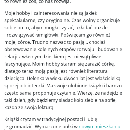
to również coś, co nas rozwija.
Moje hobby i zainteresowania nie są jakieś
spektakularne, czy oryginalne. Czas wolny organizuję
sobie po to, abym mogła czytać, układać puzzle
i rozwiązywać łamigłówki. Poświęcam go również
mojej córce. Trudno nazwać to pasją… chociaż
obserwowanie kolejnych etapów rozwoju i budowanie
relacji z własnym dzieckiem jest niewątpliwie
fascynujące. Moim hobby staram się zarazić córkę,
dlatego teraz moją pasją jest również literatura
dziecięca. Helenka w wieku dwóch lat jest właścicielką
sporej biblioteczki. Ma swoje ulubione książki i bardzo
często sama proponuje czytanie. Wierzę, że nadejdzie
taki dzień, gdy będziemy siadać koło siebie na sofie,
każda ze swoją lekturą.
Książki czytam w tradycyjnej postaci i lubię
je gromadzić. Wymarzone półki w
nowym mieszkaniu