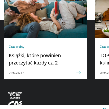
Czas wolny
Czas 
Książki, które powinien
TOP
przeczytać każdy cz. 2
kul
04.06.2024 r.
20.04.2