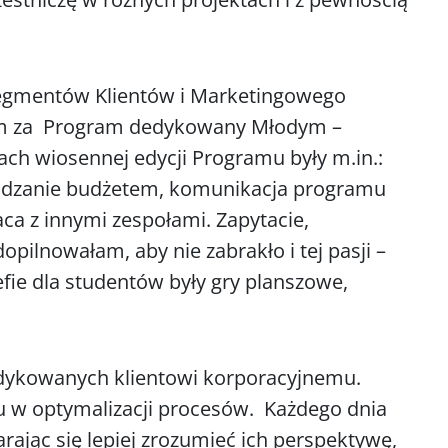
egmentów Klientów i Marketingowego
am za Program dedykowany Młodym –
h wiosennej edycji Programu były m.in.:
rządzanie budżetem, komunikacja programu
ca z innymi zespołami. Zapytacie,
opilnowałam, aby nie zabrakło i tej pasji –
efie dla studentów były gry planszowe,
dykowanych klientowi korporacyjnemu.
u w optymalizacji procesów. Każdego dnia
arając się lepiej zrozumieć ich perspektywę,