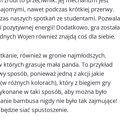
zrobi to przeciwnik. Jej mechanizm jest
znajomymi, nawet podczas krótkiej przerwy.
czas naszych spotkań ze studentami. Pozwala
i pozytywnej energii! Dodatkowo, gra została
nych Wojen również znajdą coś dla siebie.
otkanie, również w gronie najmłodszych.
w których grasuje mała panda. To przykład
wy sposób, ponieważ jedną z akcji jakie
 różnych kolorach), który z biegiem gry
wykonane w taki sposób, aby można było
ianie bambusa nigdy nie było tak zajmujące!
będzie siać spustoszenie.