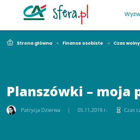
Wyzw
Strona główna
Finanse osobiste
Czas wolny
Planszówki – moja 
Patrycja Dzierwa
05.11.2018 r.
Czas c