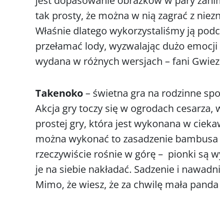
jest dopasowanie obrazków w pary zanim 
tak prosty, że można w nią zagrać z nie
Właśnie dlatego wykorzystaliśmy ją pod
przełamać lody, wyzwalając dużo emocji 
wydana w różnych wersjach – fani Gwiezd
T
akenoko
– świetna gra na rodzinne sp
Akcja gry toczy się w ogrodach cesarza, 
prostej gry, która jest wykonana w cieka
można wykonać to zasadzenie bambusa (w
rzeczywiście rośnie w górę – pionki są 
je na siebie nakładać. Sadzenie i nawadn
Mimo, że wiesz, że za chwilę mała panda 