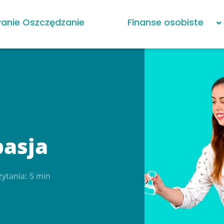
anie Oszczędzanie
Finanse osobiste
pasja
zytania:
5 min