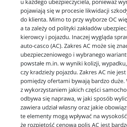
u każdego ubezpieczyciela, ponieważ wyn
pojawiają się w procesie likwidacji szkody
do klienta. Mimo to przy wyborze OC więks
a ta zależy od polityki zakładów ubezpie
kierowcy i pojazdu. Inaczej wygląda s
auto-casco (AC). Zakres AC może się zna
ubezpieczeniowego i wybranego wariantu
powstałe m.in. w wyniki kolizji, wypadk
czy kradzieży pojazdu. Zakres AC nie je
pomiędzy ofertami bywają bardzo duże. 
z wykorzystaniem jakich części samocho
odbywa się naprawa, w jaki sposób wylic
zawiera udział własny oraz jakie obowią
te elementy mogą wpływać na wysokość s
że rozpiętość cenowa polis AC jest bardz