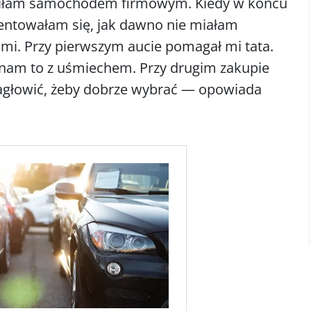
dziłam samochodem firmowym. Kiedy w końcu
entowałam się, jak dawno nie miałam
mi. Przy pierwszym aucie pomagał mi tata.
nam to z uśmiechem. Przy drugim zakupie
agłowić, żeby dobrze wybrać — opowiada