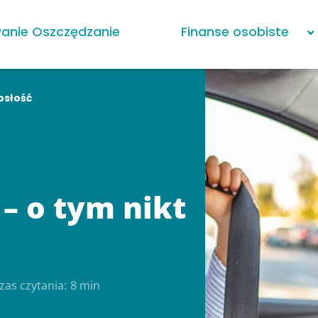
anie Oszczędzanie
Finanse osobiste
osłość
– o tym nikt
zas czytania:
8 min