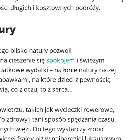
ści długich i kosztownych podróży.
ury
o blisko natury pozwoli
 na cieszenie się
spokojem
i świeżym
atkowe wydatki – na łonie natury raczej
abawkami, na które dzieci z pewnością
ą, co z oczu, to z serca…
ietrzu, takich jak wycieczki rowerowe,
 To zdrowy i tani sposób spędzania czasu,
nych więzi. Do tego wystarczy zrobić
więcej frajdy niż w najbardziej luksusowym