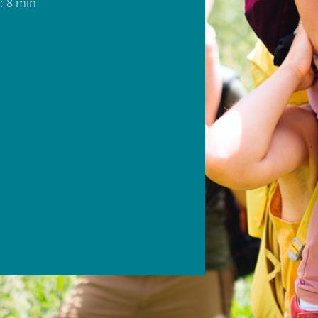
:
8 min