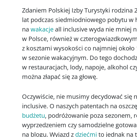
Zdaniem Polskiej Izby Turystyki rodzina
lat podczas siedmiodniowego pobytu w 
na
wakacje
all inclusive wyda nie mniej ni
w Polsce, również w czterogwiazdkowym h
z kosztami wysokości co najmniej około 1
w sezonie wakacyjnym. Do tego dochodzą 
w restauracjach, lody, napoje, alkohol cz
można złapać się za głowę.
Oczywiście, nie musimy decydować się n
inclusive. O naszych patentach na oszcz
budżetu
, podróżowanie poza sezonem, r
wyprzedzeniem czy samodzielne gotowani
na blogu. Wyjazd z
dziećmi
to jednak na 