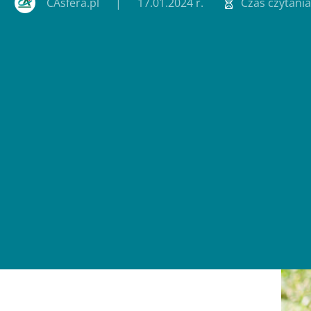
CAsfera.pl
17.01.2024 r.
Czas czytania