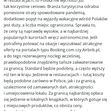
w restauracjach, to Polska nie wychodzi już
tak korzystnie cenowo. Branża turystyczna odrabia
poniesione straty spowodowane pandemią,
dodatkowo popyt na wyjazdy wakacyjne wśród Polaków
jest duży, a liczba miejsc ograniczona. Sprawia to,
że ceny są naprawdę wysokie, a w najbardziej
popularnych kurortach wręcz astronomiczne. Jeśli
potrafimy polować na okazje i wyszukiwać atrakcyjne
oferty na portalach typu Booking.com czy Airbnb.pl,
a do tego rezerwujemy noclegi wcześniej,
prawdopodobnie znajdziemy tańsze zakwaterowanie
za granicą. Standard będzie podobny, a często wyższy
niż ten w kraju. Jedzenie w restauracjach – tutaj koszty
będą podobne zarówno w Polsce, jak i za granicą,
uzależnione od zamawianych dań, atrakcyjności
i umiejscowienia lokalu. Za granicą najbardziej opłaca
się jedzenie w lokalnych knajpkach, w których gotuje się
z miejscowych produktów, co obniża ceny.