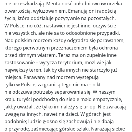
nie przeszkadzają. Mentalność południowców urzeka
otwartością, wyluzowaniem. Emanują oni radością
życia, która oddziałuje pozytywnie na pozostałych.
W Polsce, no cóż, nastawienie jest inne, oczywiście
nie wszystkich, ale nie są to odosobnione przypadki.
Nad polskim morzem każdy odgradza się parawanem,
którego pierwotnym przeznaczeniem była ochrona
przed zimnym wiatrem. Teraz ma on zupełnie inne
zastosowanie – wytycza terytorium, możliwie jak
największy teren, tak by dla innych nie starczyło już
miejsca. Parawany nad morzem występują
tylko w Polsce, za granicą tego nie ma – nikt
nie odczuwa potrzeby separowania się. W naszym
kraju turyści podchodzą do siebie mało empatycznie,
jakby uważali, że tylko im należy się urlop. Nie zwracają
uwagę na innych, nawet na dzieci. W górach jest
podobnie; ludzie głośno się zachowują i nie dbają
o przyrodę, zaśmiecając górskie szlaki. Narażają siebie