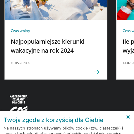
Czas wolny
Czas 
Najpopularniejsze kierunki
Ile 
wakacyjne na rok 2024
wyj
10.05.2024 r.
14.07.2
Twoja zgoda z korzyścią dla Ciebie
Na naszych stronach używamy plików cookie (tzw. ciasteczek) i
innych technologii, aby zapewnić prawidłowe działanie serwisu,