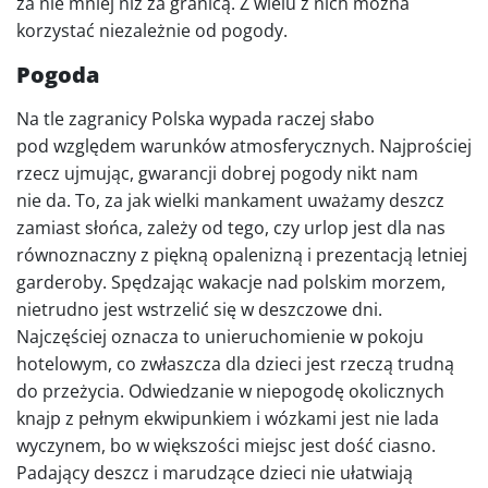
za nie mniej niż za granicą. Z wielu z nich można
korzystać niezależnie od pogody.
Pogoda
Na tle zagranicy Polska wypada raczej słabo
pod względem warunków atmosferycznych. Najprościej
rzecz ujmując, gwarancji dobrej pogody nikt nam
nie da. To, za jak wielki mankament uważamy deszcz
zamiast słońca, zależy od tego, czy urlop jest dla nas
równoznaczny z piękną opalenizną i prezentacją letniej
garderoby. Spędzając wakacje nad polskim morzem,
nietrudno jest wstrzelić się w deszczowe dni.
Najczęściej oznacza to unieruchomienie w pokoju
hotelowym, co zwłaszcza dla dzieci jest rzeczą trudną
do przeżycia. Odwiedzanie w niepogodę okolicznych
knajp z pełnym ekwipunkiem i wózkami jest nie lada
wyczynem, bo w większości miejsc jest dość ciasno.
Padający deszcz i marudzące dzieci nie ułatwiają