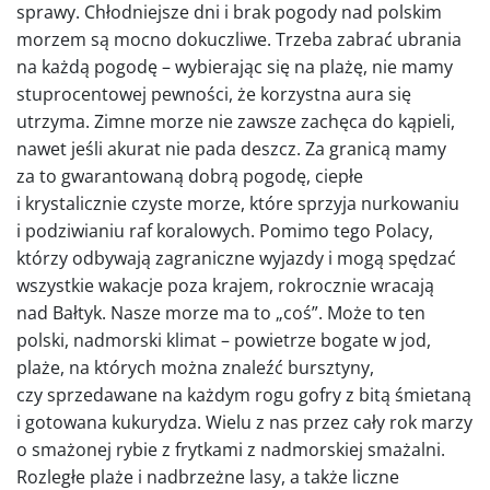
sprawy. Chłodniejsze dni i brak pogody nad polskim
morzem są mocno dokuczliwe. Trzeba zabrać ubrania
na każdą pogodę – wybierając się na plażę, nie mamy
stuprocentowej pewności, że korzystna aura się
utrzyma. Zimne morze nie zawsze zachęca do kąpieli,
nawet jeśli akurat nie pada deszcz. Za granicą mamy
za to gwarantowaną dobrą pogodę, ciepłe
i krystalicznie czyste morze, które sprzyja nurkowaniu
i podziwianiu raf koralowych. Pomimo tego Polacy,
którzy odbywają zagraniczne wyjazdy i mogą spędzać
wszystkie wakacje poza krajem, rokrocznie wracają
nad Bałtyk. Nasze morze ma to „coś”. Może to ten
polski, nadmorski klimat – powietrze bogate w jod,
plaże, na których można znaleźć bursztyny,
czy sprzedawane na każdym rogu gofry z bitą śmietaną
i gotowana kukurydza. Wielu z nas przez cały rok marzy
o smażonej rybie z frytkami z nadmorskiej smażalni.
Rozległe plaże i nadbrzeżne lasy, a także liczne