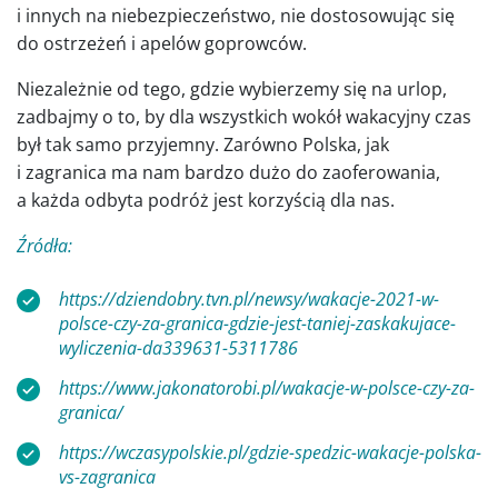
i innych na niebezpieczeństwo, nie dostosowując się
do ostrzeżeń i apelów goprowców.
Niezależnie od tego, gdzie wybierzemy się na urlop,
zadbajmy o to, by dla wszystkich wokół wakacyjny czas
był tak samo przyjemny. Zarówno Polska, jak
i zagranica ma nam bardzo dużo do zaoferowania,
a każda odbyta podróż jest korzyścią dla nas.
Źródła:
https://dziendobry.tvn.pl/newsy/wakacje-2021-w-
polsce-czy-za-granica-gdzie-jest-taniej-zaskakujace-
wyliczenia-da339631-5311786
https://www.jakonatorobi.pl/wakacje-w-polsce-czy-za-
granica/
https://wczasypolskie.pl/gdzie-spedzic-wakacje-polska-
vs-zagranica