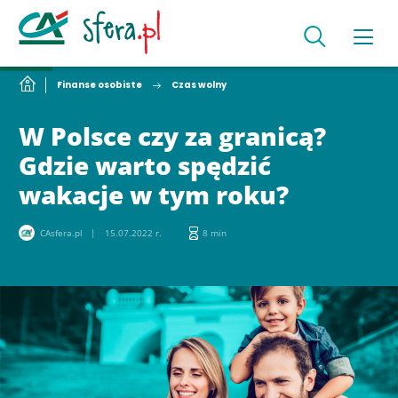
Finanse osobiste
Czas wolny
W Polsce czy za granicą?
Gdzie warto spędzić
wakacje w tym roku?
CAsfera.pl
15.07.2022 r.
8 min