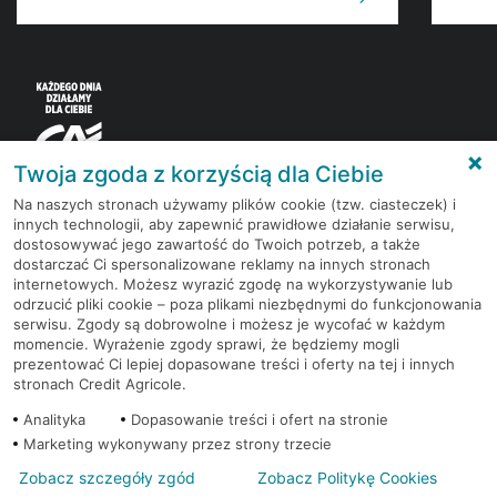
Twoja zgoda z korzyścią dla Ciebie
Na naszych stronach używamy plików cookie (tzw. ciasteczek) i
innych technologii, aby zapewnić prawidłowe działanie serwisu,
Korzystaj z bezpłatnych materiałów, które
dostosowywać jego zawartość do Twoich potrzeb, a także
przygotowują eksperci rynku finansowego.
dostarczać Ci spersonalizowane reklamy na innych stronach
internetowych. Możesz wyrazić zgodę na wykorzystywanie lub
odrzucić pliki cookie – poza plikami niezbędnymi do funkcjonowania
Dołącz do grona subskrybentów Newslettera i bądź
serwisu. Zgody są dobrowolne i możesz je wycofać w każdym
na bieżąco z nowościami i promocjami
momencie. Wyrażenie zgody sprawi, że będziemy mogli
prezentować Ci lepiej dopasowane treści i oferty na tej i innych
stronach Credit Agricole.
Zapisz się
Analityka
Dopasowanie treści i ofert na stronie
Marketing wykonywany przez strony trzecie
Zobacz szczegóły zgód
Zobacz Politykę Cookies