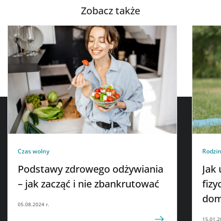
Zobacz także
Czas wolny
Rodzi
Podstawy zdrowego odżywiania
Jak
– jak zacząć i nie zbankrutować
fiz
dom
05.08.2024 r.
15.01.2