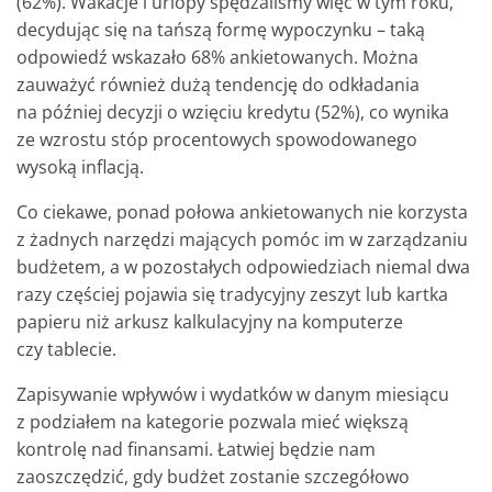
(62%). Wakacje i urlopy spędzaliśmy więc w tym roku,
decydując się na tańszą formę wypoczynku – taką
odpowiedź wskazało 68% ankietowanych. Można
zauważyć również dużą tendencję do odkładania
na później decyzji o wzięciu kredytu (52%), co wynika
ze wzrostu stóp procentowych spowodowanego
wysoką inflacją.
Co ciekawe, ponad połowa ankietowanych nie korzysta
z żadnych narzędzi mających pomóc im w zarządzaniu
budżetem, a w pozostałych odpowiedziach niemal dwa
razy częściej pojawia się tradycyjny zeszyt lub kartka
papieru niż arkusz kalkulacyjny na komputerze
czy tablecie.
Zapisywanie wpływów i wydatków w danym miesiącu
z podziałem na kategorie pozwala mieć większą
kontrolę nad finansami. Łatwiej będzie nam
zaoszczędzić, gdy budżet zostanie szczegółowo