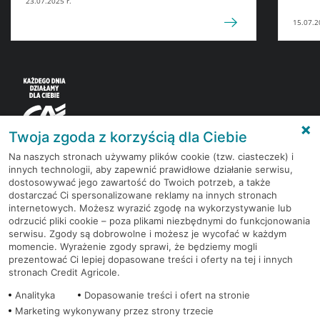
23.07.2025 r.
15.07.2
Twoja zgoda z korzyścią dla Ciebie
Na naszych stronach używamy plików cookie (tzw. ciasteczek) i
innych technologii, aby zapewnić prawidłowe działanie serwisu,
Korzystaj z bezpłatnych materiałów, które
dostosowywać jego zawartość do Twoich potrzeb, a także
przygotowują eksperci rynku finansowego.
dostarczać Ci spersonalizowane reklamy na innych stronach
internetowych. Możesz wyrazić zgodę na wykorzystywanie lub
odrzucić pliki cookie – poza plikami niezbędnymi do funkcjonowania
Dołącz do grona subskrybentów Newslettera i bądź
serwisu. Zgody są dobrowolne i możesz je wycofać w każdym
na bieżąco z nowościami i promocjami
momencie. Wyrażenie zgody sprawi, że będziemy mogli
prezentować Ci lepiej dopasowane treści i oferty na tej i innych
stronach Credit Agricole.
Zapisz się
Analityka
Dopasowanie treści i ofert na stronie
Marketing wykonywany przez strony trzecie