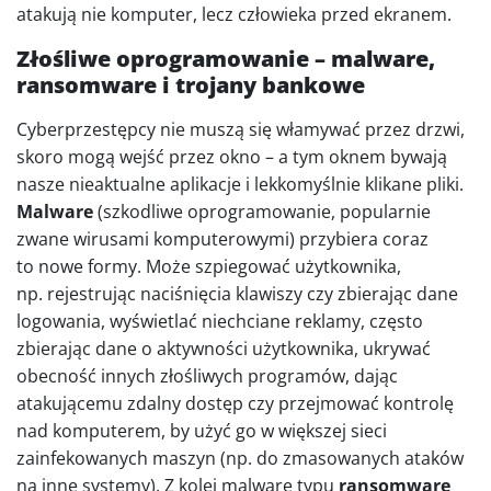
atakują nie komputer, lecz człowieka przed ekranem.
Złośliwe oprogramowanie – malware,
ransomware i trojany bankowe
Cyberprzestępcy nie muszą się włamywać przez drzwi,
skoro mogą wejść przez okno – a tym oknem bywają
nasze nieaktualne aplikacje i lekkomyślnie klikane pliki.
Malware
(szkodliwe oprogramowanie, popularnie
zwane wirusami komputerowymi) przybiera coraz
to nowe formy. Może szpiegować użytkownika,
np. rejestrując naciśnięcia klawiszy czy zbierając dane
logowania, wyświetlać niechciane reklamy, często
zbierając dane o aktywności użytkownika, ukrywać
obecność innych złośliwych programów, dając
atakującemu zdalny dostęp czy przejmować kontrolę
nad komputerem, by użyć go w większej sieci
zainfekowanych maszyn (np. do zmasowanych ataków
na inne systemy). Z kolei malware typu
ransomware