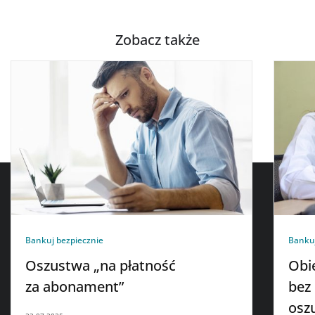
Zobacz także
Bankuj bezpiecznie
Bankuj
Oszustwa „na płatność
Obi
za abonament”
bez
osz