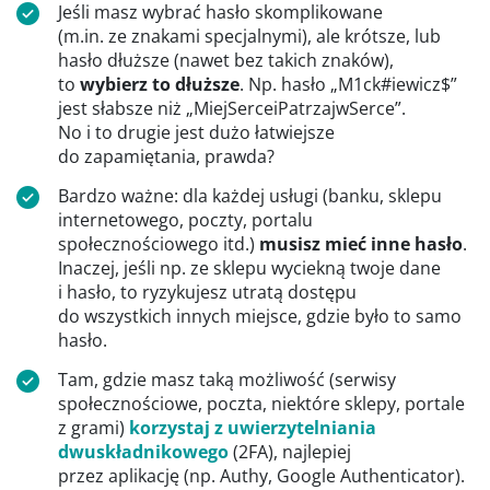
Jeśli masz wybrać hasło skomplikowane
(m.in. ze znakami specjalnymi), ale krótsze, lub
hasło dłuższe (nawet bez takich znaków),
to
wybierz to dłuższe
. Np. hasło „M1ck#iewicz$”
jest słabsze niż „MiejSerceiPatrzajwSerce”.
No i to drugie jest dużo łatwiejsze
do zapamiętania, prawda?
Bardzo ważne: dla każdej usługi (banku, sklepu
internetowego, poczty, portalu
społecznościowego itd.)
musisz mieć inne hasło
.
Inaczej, jeśli np. ze sklepu wyciekną twoje dane
i hasło, to ryzykujesz utratą dostępu
do wszystkich innych miejsce, gdzie było to samo
hasło.
Tam, gdzie masz taką możliwość (serwisy
społecznościowe, poczta, niektóre sklepy, portale
z grami)
korzystaj z uwierzytelniania
dwuskładnikowego
(2FA), najlepiej
przez aplikację (np. Authy, Google Authenticator).