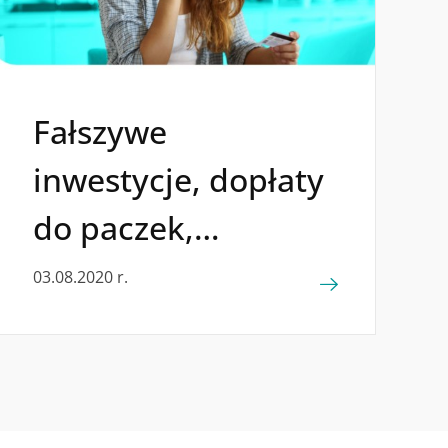
Fałszywe
inwestycje, dopłaty
do paczek,
oszustwa na kody
03.08.2020 r.
BLIK – aktualne
zagrożenia
oraz wskazówki jak