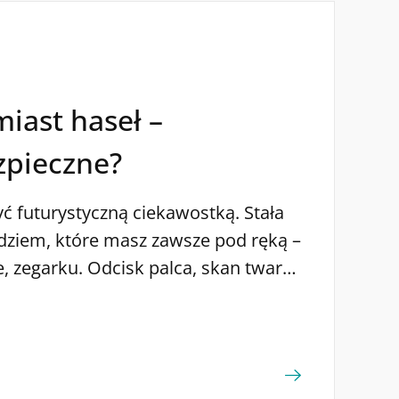
iast haseł –
ezpieczne?
yć futurystyczną ciekawostką. Stała
dziem, które masz zawsze pod ręką –
e, zegarku. Odcisk palca, skan twarzy
szybki dostęp do usług, które jeszcze
ły długich haseł i wielokrotnych
tarczy jedno spojrzenie w ekran.
osób, w jaki korzystamy