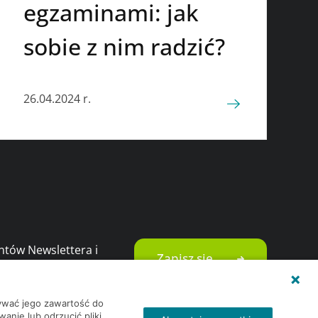
egzaminami: jak
sobie z nim radzić?
26.04.2024 r.
ntów Newslettera i
Zapisz się
ami i promocjami
wywać jego zawartość do
nie lub odrzucić pliki