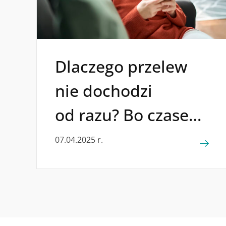
Dlaczego przelew
nie dochodzi
od razu? Bo czasem
musi poczekać
07.04.2025 r.
w banku