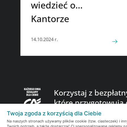
wiedzieć o…
Kantorze
14.10.2024 r.
Korzystaj z bezpłat
które przygotowują 
finansowego.
Twoja zgoda z korzyścią dla Ciebie
Na naszych stronach używamy plików cookie (tzw. ciasteczek) i in
Twoich potrzeb, a także dostarczać Ci spersonalizowane reklamy n