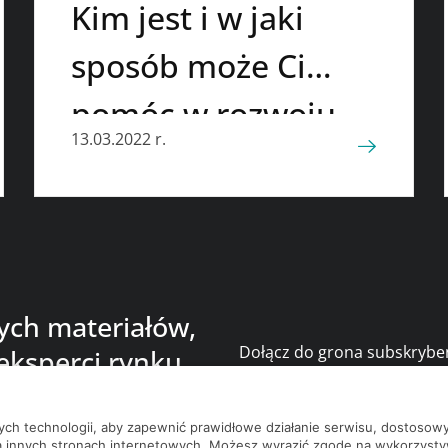
Kim jest i w jaki
sposób może Ci
pomóc w rozwoju
13.03.2022 r.
kariery?
nych materiałów,
Dołącz do grona subskrybe
eksperci rynku
bądź na bieżąco z nowości
nych technologii, aby zapewnić prawidłowe działanie serwisu, dostoso
a innych stronach internetowych. Możesz wyrazić zgodę na wykorzystywa