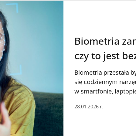
Biometria zam
czy to jest b
Biometria przestała b
się codziennym narzę
w smartfonie, laptopi
czy tęczówki oka dają 
28.01.2026 r.
kilka lat temu wymaga
potwierdzeń. Dziś wys
Biometria zmienia sp