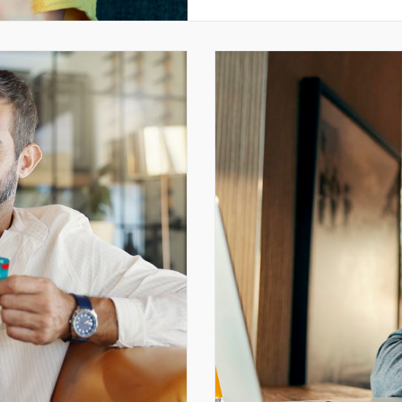
z bankowości – tworz
której oczekujemy, […