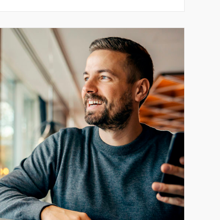
y nowy standard, który dają wygodę,
]