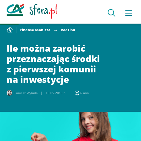
Finanse osobiste
Rodzina
Ile można zarobić
przeznaczając środki
z pierwszej komunii
na inwestycje
Tomasz Wyłuda
15.05.2019 r.
6 min