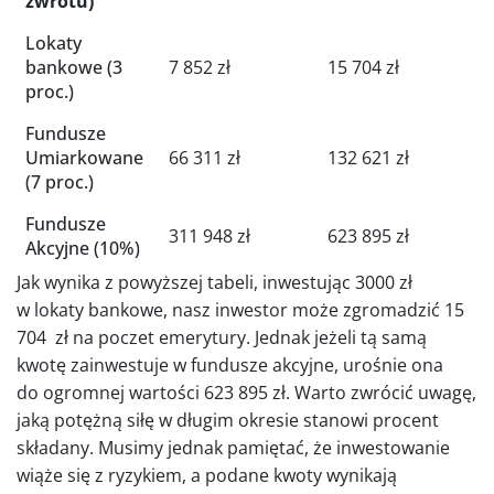
zwrotu)
Lokaty
bankowe (3
7 852 zł
15 704 zł
proc.)
Fundusze
Umiarkowane
66 311 zł
132 621 zł
(7 proc.)
Fundusze
311 948 zł
623 895 zł
Akcyjne (10%)
Jak wynika z powyższej tabeli, inwestując 3000 zł
w lokaty bankowe, nasz inwestor może zgromadzić 15
704 zł na poczet emerytury. Jednak jeżeli tą samą
kwotę zainwestuje w fundusze akcyjne, urośnie ona
do ogromnej wartości 623 895 zł. Warto zwrócić uwagę,
jaką potężną siłę w długim okresie stanowi procent
składany. Musimy jednak pamiętać, że inwestowanie
wiąże się z ryzykiem, a podane kwoty wynikają