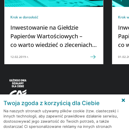
Krok w dorosłość
Krok w
Inwestowanie na Giełdzie
Inw
Papierów Wartościowych –
Pap
co warto wiedzieć o zleceniach
co w
„STOP LOSS” czy „STOP LIMIT”
ale
12.02.2019 r.
01.02.2
Twoja zgoda z korzyścią dla Ciebie
Na naszych stronach używamy plików cookie (tzw. ciasteczek) i
innych technologii, aby zapewnić prawidłowe działanie serwisu,
Korzystaj z bezpłatnych materiałów, które
dostosowywać jego zawartość do Twoich potrzeb, a także
przygotowują eksperci rynku finansowego.
dostarczać Ci spersonalizowane reklamy na innych stronach