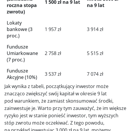
1 500 zł
na 9 lat
roczna stopa
na 9 lat
zwrotu)
Lokaty
bankowe (3
1 957 zł
3 914 zł
proc.)
Fundusze
Umiarkowane
2 758 zł
5 515 zł
(7 proc.)
Fundusze
3 537 zł
7 074 zł
Akcyjne (10%)
Jak wynika z tabeli, początkujący inwestor może
znacząco zwiększyć swój kapitał w okresie 9 lat
pod warunkiem, że zamiast skonsumować środki,
zainwestuje je. Warto przy tym zauważyć, że im większe
ryzyko jest w stanie ponieść inwestor, tym wyższych
stóp zwrotu może oczekiwać. Z tego powodu,
na przykład inwestując 3 000 zł na 9 lat, możemy