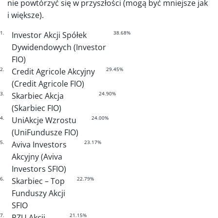
nie powtórzyć się w przyszłości (mogą być mniejsze jak
i większe).
1.
38.68%
Investor Akcji Spółek
Dywidendowych (Investor
FIO)
2.
29.45%
Credit Agricole Akcyjny
(Credit Agricole FIO)
3.
24.90%
Skarbiec Akcja
(Skarbiec FIO)
4.
24.00%
UniAkcje Wzrostu
(UniFundusze FIO)
5.
23.17%
Aviva Investors
Akcyjny (Aviva
Investors SFIO)
6.
22.79%
Skarbiec – Top
Funduszy Akcji
SFIO
7.
21.15%
PZU Akcji