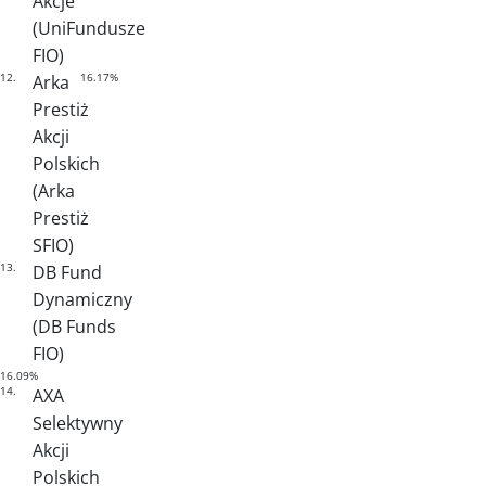
Akcje
(UniFundusze
FIO)
12.
16.17%
Arka
Prestiż
Akcji
Polskich
(Arka
Prestiż
SFIO)
13.
DB Fund
Dynamiczny
(DB Funds
FIO)
16.09%
14.
AXA
Selektywny
Akcji
Polskich