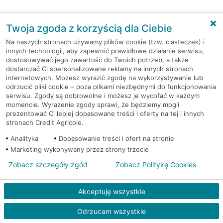
K
O
Twoja zgoda z korzyścią dla Ciebie
Zr
ó
Na naszych stronach używamy plików cookie (tzw. ciasteczek) i
innych technologii, aby zapewnić prawidłowe działanie serwisu,
w
dostosowywać jego zawartość do Twoich potrzeb, a także
n
dostarczać Ci spersonalizowane reklamy na innych stronach
o
internetowych. Możesz wyrazić zgodę na wykorzystywanie lub
w
odrzucić pliki cookie – poza plikami niezbędnymi do funkcjonowania
serwisu. Zgody są dobrowolne i możesz je wycofać w każdym
a
momencie. Wyrażenie zgody sprawi, że będziemy mogli
ż
1
prezentować Ci lepiej dopasowane treści i oferty na tej i innych
o
2.
stronach Credit Agricole.
5
n
7
.
Analityka
Dopasowanie treści i ofert na stronie
y
5
Marketing wykonywany przez strony trzecie
(P
%
ar
Zobacz szczegóły zgód
Zobacz Politykę Cookies
a
s
Akceptuję wszystkie
ol
o
Odrzucam wszystkie
w