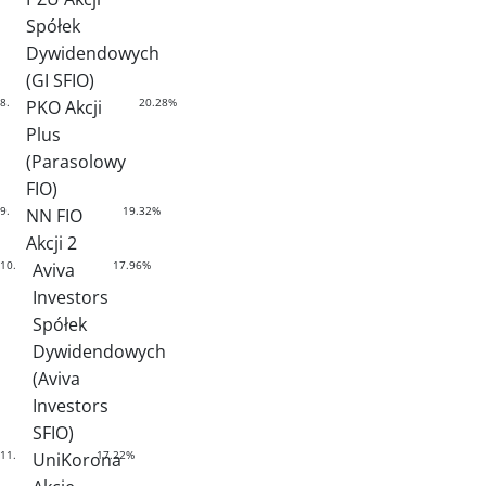
Spółek
Dywidendowych
(GI SFIO)
8.
20.28%
PKO Akcji
Plus
(Parasolowy
FIO)
9.
19.32%
NN FIO
Akcji 2
10.
17.96%
Aviva
Investors
Spółek
Dywidendowych
(Aviva
Investors
SFIO)
11.
17.22%
UniKorona