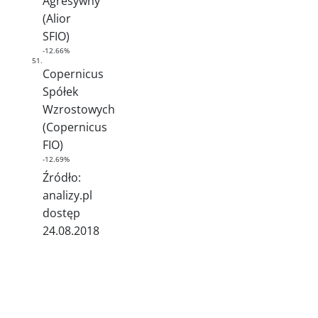
Agresywny
(Alior
SFIO)
-12.66%
51.
Copernicus
Spółek
Wzrostowych
(Copernicus
FIO)
-12.69%
Źródło:
analizy.pl
dostęp
24.08.2018
In
v
e
st