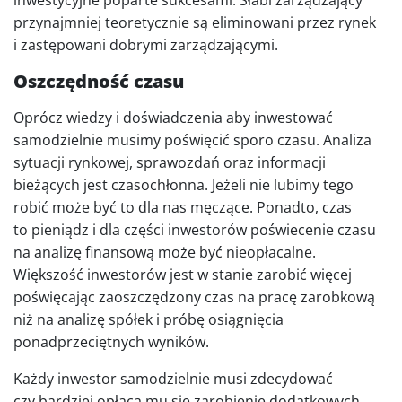
inwestycyjne poparte sukcesami. Słabi zarządzający
przynajmniej teoretycznie są eliminowani przez rynek
i zastępowani dobrymi zarządzającymi.
Oszczędność czasu
Oprócz wiedzy i doświadczenia aby inwestować
samodzielnie musimy poświęcić sporo czasu. Analiza
sytuacji rynkowej, sprawozdań oraz informacji
bieżących jest czasochłonna. Jeżeli nie lubimy tego
robić może być to dla nas męczące. Ponadto, czas
to pieniądz i dla części inwestorów poświecenie czasu
na analizę finansową może być nieopłacalne.
Większość inwestorów jest w stanie zarobić więcej
poświęcając zaoszczędzony czas na pracę zarobkową
niż na analizę spółek i próbę osiągnięcia
ponadprzeciętnych wyników.
Każdy inwestor samodzielnie musi zdecydować
czy bardziej opłaca mu się zarobienie dodatkowych