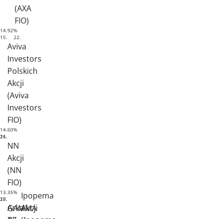
(AXA
FIO)
14.92%
15.
22.
Aviva
Investors
Polskich
Akcji
(Aviva
Investors
FIO)
14.60%
16.
21.
NN
Akcji
(NN
FIO)
13.35%
Ipopema
17.
20.
Arka
Akcji
GAMMA