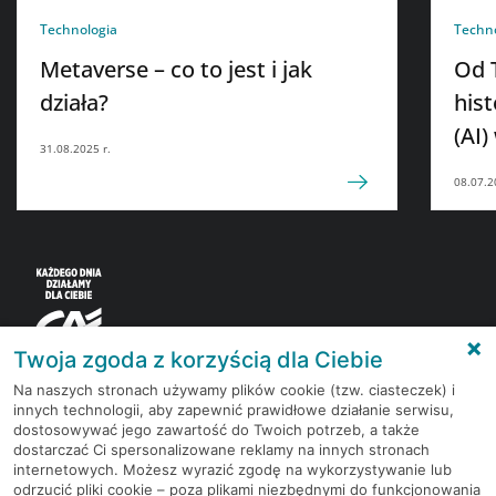
Technologia
Techn
Metaverse – co to jest i jak
Od 
działa?
hist
(AI)
31.08.2025 r.
08.07.2
Twoja zgoda z korzyścią dla Ciebie
Na naszych stronach używamy plików cookie (tzw. ciasteczek) i
innych technologii, aby zapewnić prawidłowe działanie serwisu,
Korzystaj z bezpłatnych materiałów, które
dostosowywać jego zawartość do Twoich potrzeb, a także
przygotowują eksperci rynku finansowego.
dostarczać Ci spersonalizowane reklamy na innych stronach
internetowych. Możesz wyrazić zgodę na wykorzystywanie lub
odrzucić pliki cookie – poza plikami niezbędnymi do funkcjonowania