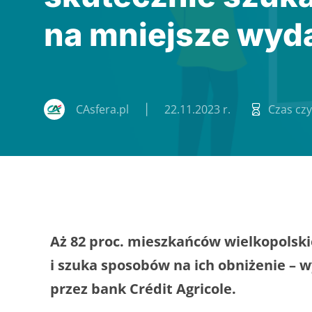
na mniejsze wyda
CAsfera.pl
22.11.2023 r.
Czas czy
Aż 82 proc. mieszkańców wielkopolski
i szuka sposobów na ich obniżenie –
przez bank Crédit Agricole.