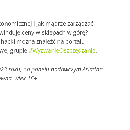
konomicznej i jak mądrze zarządzać
winduje ceny w sklepach w górę?
e hacki można znaleźć na portalu
wej grupie
#WyzwanieOszczędzanie
.
023 roku, na panelu badawczym Ariadna,
ywna, wiek 16+.