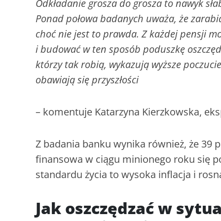
Odkładanie grosza do grosza to nawyk sła
Ponad połowa badanych uważa, że zarabia 
choć nie jest to prawda. Z każdej pensji 
i budować w ten sposób poduszkę oszczędn
którzy tak robią, wykazują wyższe poczuci
obawiają się przyszłości
– komentuje Katarzyna Kierzkowska, eksp
Z badania banku wynika również, że 39 pr
finansowa w ciągu minionego roku się p
standardu życia to wysoka inflacja i ros
Jak oszczędzać w sytua