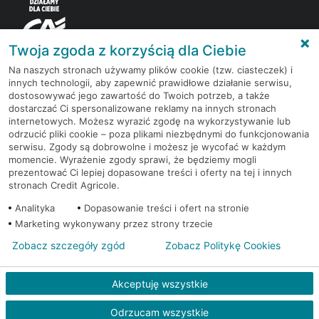
Twoja zgoda z korzyścią dla Ciebie
Na naszych stronach używamy plików cookie (tzw. ciasteczek) i
innych technologii, aby zapewnić prawidłowe działanie serwisu,
Korzystaj z bezpłatnych materiałów, które
dostosowywać jego zawartość do Twoich potrzeb, a także
przygotowują eksperci rynku finansowego.
dostarczać Ci spersonalizowane reklamy na innych stronach
internetowych. Możesz wyrazić zgodę na wykorzystywanie lub
odrzucić pliki cookie – poza plikami niezbędnymi do funkcjonowania
Dołącz do grona subskrybentów Newslettera i bądź
serwisu. Zgody są dobrowolne i możesz je wycofać w każdym
na bieżąco z nowościami i promocjami
momencie. Wyrażenie zgody sprawi, że będziemy mogli
prezentować Ci lepiej dopasowane treści i oferty na tej i innych
stronach Credit Agricole.
Zapisz się
Analityka
Dopasowanie treści i ofert na stronie
Marketing wykonywany przez strony trzecie
Zobacz szczegóły zgód
Zobacz Politykę Cookies
Redakcja
Kontakt
Regulamin
Ustawienia cookies
Akceptuję wszystkie
Polityka cookies
Polityka prywatności
© 2026 Credit Agricole Bank Polska S.A. Wszelkie prawa zastrzeżone
Odrzucam wszystkie