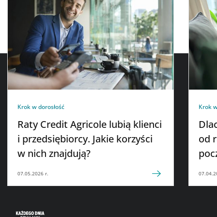
Krok w dorosłość
Krok w
Raty Credit Agricole lubią klienci
Dla
i przedsiębiorcy. Jakie korzyści
od 
w nich znajdują?
poc
07.05.2026 r.
07.04.2