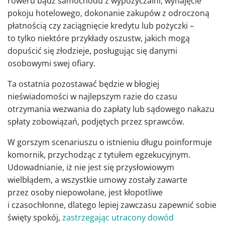
roweru bądź samochodu z wypożyczalni, wynajęcie
pokoju hotelowego, dokonanie zakupów z odroczoną
płatnością czy zaciągnięcie kredytu lub pożyczki –
to tylko niektóre przykłady oszustw, jakich mogą
dopuścić się złodzieje, posługując się danymi
osobowymi swej ofiary.
Ta ostatnia pozostawać będzie w błogiej
nieświadomości w najlepszym razie do czasu
otrzymania wezwania do zapłaty lub sądowego nakazu
spłaty zobowiązań, podjętych przez sprawców.
W gorszym scenariuszu o istnieniu długu poinformuje
komornik, przychodząc z tytułem egzekucyjnym.
Udowadnianie, iż nie jest się przysłowiowym
wielbłądem, a wszystkie umowy zostały zawarte
przez osoby niepowołane, jest kłopotliwe
i czasochłonne, dlatego lepiej zawczasu zapewnić sobie
święty spokój,
zastrzegając utracony dowód