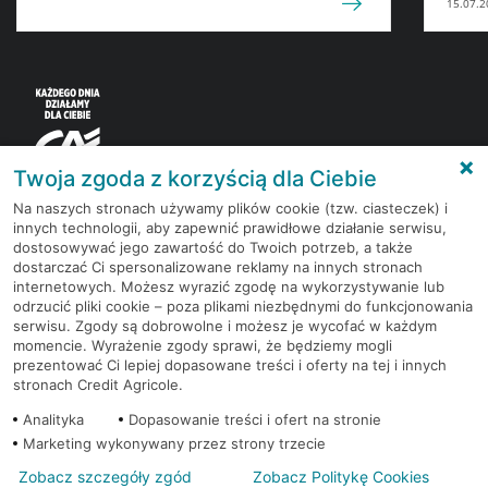
15.07.2
Twoja zgoda z korzyścią dla Ciebie
Na naszych stronach używamy plików cookie (tzw. ciasteczek) i
innych technologii, aby zapewnić prawidłowe działanie serwisu,
Korzystaj z bezpłatnych materiałów, które
dostosowywać jego zawartość do Twoich potrzeb, a także
przygotowują eksperci rynku finansowego.
dostarczać Ci spersonalizowane reklamy na innych stronach
internetowych. Możesz wyrazić zgodę na wykorzystywanie lub
odrzucić pliki cookie – poza plikami niezbędnymi do funkcjonowania
Dołącz do grona subskrybentów Newslettera i bądź
serwisu. Zgody są dobrowolne i możesz je wycofać w każdym
na bieżąco z nowościami i promocjami
momencie. Wyrażenie zgody sprawi, że będziemy mogli
prezentować Ci lepiej dopasowane treści i oferty na tej i innych
stronach Credit Agricole.
Zapisz się
Analityka
Dopasowanie treści i ofert na stronie
Marketing wykonywany przez strony trzecie
Zobacz szczegóły zgód
Zobacz Politykę Cookies