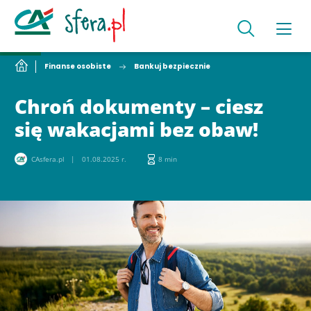
Finanse osobiste
Bankuj bezpiecznie
Chroń dokumenty – ciesz
się wakacjami bez obaw!
CAsfera.pl
01.08.2025 r.
8 min