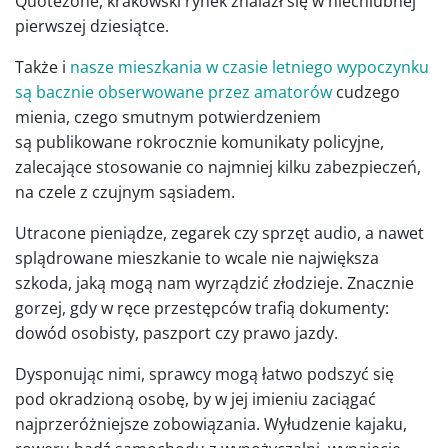
Quotezone, krakowski rynek znalazł się w niechlubnej
pierwszej dziesiątce.
Także i
nasze mieszkania w czasie letniego wypoczynku
są bacznie obserwowane przez amatorów
cudzego
mienia, czego smutnym potwierdzeniem
są publikowane rokrocznie komunikaty policyjne,
zalecające stosowanie co najmniej kilku zabezpieczeń,
na czele z czujnym sąsiadem.
Utracone pieniądze, zegarek czy sprzęt audio, a nawet
splądrowane mieszkanie to wcale nie największa
szkoda, jaką mogą nam wyrządzić złodzieje. Znacznie
gorzej, gdy w ręce przestępców trafią dokumenty:
dowód osobisty, paszport czy prawo jazdy.
Dysponując nimi, sprawcy mogą łatwo podszyć się
pod okradzioną osobę, by w jej imieniu zaciągać
najprzeróżniejsze zobowiązania. Wyłudzenie kajaku,