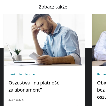
Zobacz także
Bankuj bezpiecznie
Bankuj
Oszustwa „na płatność
Obi
za abonament”
bez
osz
23.07.2025 r.