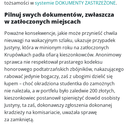
tożsamości w
systemie DOKUMENTY ZASTRZEŻONE
.
Pilnuj swych dokumentów, zwłaszcza
w zatłoczonych miejscach
Poważne konsekwencje, jakie może przynieść chwila
nieuwagi na wakacyjnym szlaku, ukazuje przypadek
Justyny, która w minionym roku na zatłoczonych
Krupówkach padła ofiarą kieszonkowców. Anonimowy
sprawca nie respektował prastarego kodeksu
honorowego podtatrzańskich zbójników, nakazującego
rabować jedynie bogaczy, zaś z ubogimi dzielić się
łupem – choć okradziona studentka do zamożnych
nie należała, a w portfelu było zaledwie 200 złotych,
kieszonkowiec postanowił spieniężyć dowód osobisty
Justyny, ta zaś, dokonawszy zgłoszenia dokonanej
kradzieży na komisariacie, uważała sprawę
za zamkniętą.