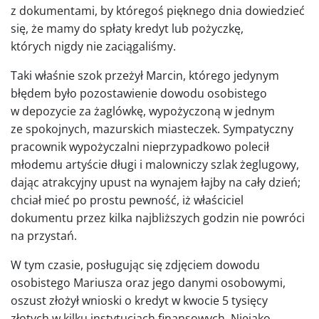
z dokumentami, by któregoś pięknego dnia dowiedzieć
się, że mamy do spłaty kredyt lub pożyczkę,
których nigdy nie zaciągaliśmy.
Taki właśnie szok przeżył Marcin, którego jedynym
błędem było pozostawienie dowodu osobistego
w depozycie za żaglówkę, wypożyczoną w jednym
ze spokojnych, mazurskich miasteczek. Sympatyczny
pracownik wypożyczalni nieprzypadkowo polecił
młodemu artyście długi i malowniczy szlak żeglugowy,
dając atrakcyjny upust na wynajem łajby na cały dzień;
chciał mieć po prostu pewność, iż właściciel
dokumentu przez kilka najbliższych godzin nie powróci
na przystań.
W tym czasie, posługując się zdjęciem dowodu
osobistego Mariusza oraz jego danymi osobowymi,
oszust złożył wnioski o kredyt w kwocie 5 tysięcy
złotych w kilku instytucjach finansowych. Niejako