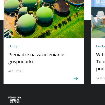
Eko Ty
Eko Ty
Pieniądze na zazielenianie
W ta
gospodarki
Tu 
pod
08.01.2025 r.
16.02.2