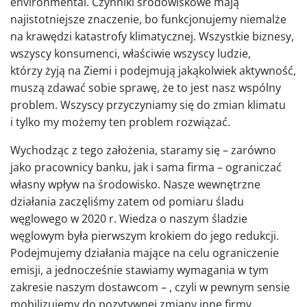
environmental. Czynniki środowiskowe mają
najistotniejsze znaczenie, bo funkcjonujemy niemalże
na krawędzi katastrofy klimatycznej. Wszystkie biznesy,
wszyscy konsumenci, właściwie wszyscy ludzie,
którzy żyją na Ziemi i podejmują jakąkolwiek aktywność,
muszą zdawać sobie sprawę, że to jest nasz wspólny
problem. Wszyscy przyczyniamy się do zmian klimatu
i tylko my możemy ten problem rozwiązać.
Wychodząc z tego założenia, staramy się – zarówno
jako pracownicy banku, jak i sama firma – ograniczać
własny wpływ na środowisko. Nasze wewnętrzne
działania zaczęliśmy zatem od pomiaru śladu
węglowego w 2020 r. Wiedza o naszym śladzie
węglowym była pierwszym krokiem do jego redukcji.
Podejmujemy działania mające na celu ograniczenie
emisji, a jednocześnie stawiamy wymagania w tym
zakresie naszym dostawcom – , czyli w pewnym sensie
mobilizujemy do pozytywnej zmiany inne firmy..