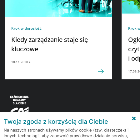
Krok w dorosłość
Krok w
Kiedy zarządzanie staje się
Ogło
kluczowe
czyt
i o
18.11.2020 r.
dop
17.09.2
Twoja zgoda z korzyścią dla Ciebie
Na naszych stronach używamy plików cookie (tzw. ciasteczek) i
innych technologii, aby zapewnić prawidłowe działanie serwisu,
Korzystaj z bezpłatnych materiałów, które