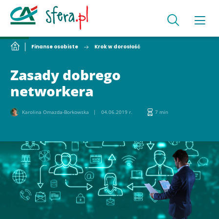
Finanse osobiste
Krok w dorosłość
Zasady dobrego
networkera
Karolina Omazda-Borkowska
04.06.2019 r.
7 min