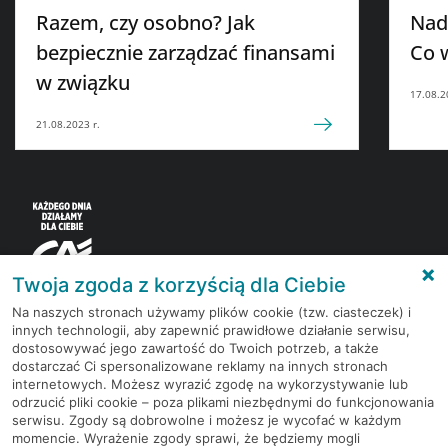
Razem, czy osobno? Jak
Nad
bezpiecznie zarządzać finansami
Co 
w związku
17.08.2
21.08.2023 r.
Twoja zgoda z korzyścią dla Ciebie
Na naszych stronach używamy plików cookie (tzw. ciasteczek) i
innych technologii, aby zapewnić prawidłowe działanie serwisu,
Korzystaj z bezpłatnych materiałów, które
dostosowywać jego zawartość do Twoich potrzeb, a także
przygotowują eksperci rynku finansowego.
dostarczać Ci spersonalizowane reklamy na innych stronach
internetowych. Możesz wyrazić zgodę na wykorzystywanie lub
odrzucić pliki cookie – poza plikami niezbędnymi do funkcjonowania
Dołącz do grona subskrybentów Newslettera i bądź
serwisu. Zgody są dobrowolne i możesz je wycofać w każdym
na bieżąco z nowościami i promocjami
momencie. Wyrażenie zgody sprawi, że będziemy mogli