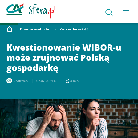
Finanse osobiste
Krok w dorosłość
Kwestionowanie WIBOR-u
może zrujnować Polską
gospodarkę
CAsfera.pl
02.07.2024 r.
8 min