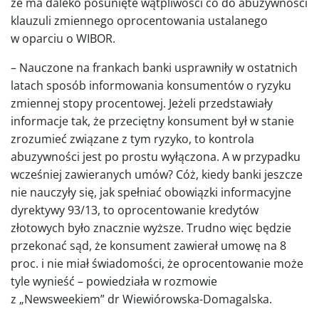
że ma daleko posunięte wątpliwości co do abuzywności
klauzuli zmiennego oprocentowania ustalanego
w oparciu o WIBOR.
– Nauczone na frankach banki usprawniły w ostatnich
latach sposób informowania konsumentów o ryzyku
zmiennej stopy procentowej. Jeżeli przedstawiały
informacje tak, że przeciętny konsument był w stanie
zrozumieć związane z tym ryzyko, to kontrola
abuzywności jest po prostu wyłączona. A w przypadku
wcześniej zawieranych umów? Cóż, kiedy banki jeszcze
nie nauczyły się, jak spełniać obowiązki informacyjne
dyrektywy 93/13, to oprocentowanie kredytów
złotowych było znacznie wyższe. Trudno więc będzie
przekonać sąd, że konsument zawierał umowę na 8
proc. i nie miał świadomości, że oprocentowanie może
tyle wynieść – powiedziała w rozmowie
z „Newsweekiem” dr Wiewiórowska-Domagalska.