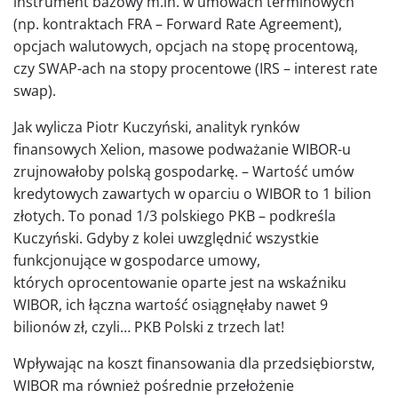
instrument bazowy m.in. w umowach terminowych
(np. kontraktach FRA – Forward Rate Agreement),
opcjach walutowych, opcjach na stopę procentową,
czy SWAP-ach na stopy procentowe (IRS – interest rate
swap).
Jak wylicza Piotr Kuczyński, analityk rynków
finansowych Xelion, masowe podważanie WIBOR-u
zrujnowałoby polską gospodarkę. – Wartość umów
kredytowych zawartych w oparciu o WIBOR to 1 bilion
złotych. To ponad 1/3 polskiego PKB – podkreśla
Kuczyński. Gdyby z kolei uwzględnić wszystkie
funkcjonujące w gospodarce umowy,
których oprocentowanie oparte jest na wskaźniku
WIBOR, ich łączna wartość osiągnęłaby nawet 9
bilionów zł, czyli… PKB Polski z trzech lat!
Wpływając na koszt finansowania dla przedsiębiorstw,
WIBOR ma również pośrednie przełożenie