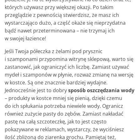
których używasz przy większej okazji. Po takim
przeglądzie z pewnością stwierdzisz, że masz ich
wystarczająco dużo, a część okaże się nieprzydatna
bądź nawet przeterminowana – nie trzymaj ich
w swojej łazience!
Jeśli Twoja półeczka z żelami pod prysznic
i szamponami przypomina witrynę sklepową, warto się
zastanowić, jak ograniczyć ich liczbę. Zamiast używać
mydeł i szamponów w płynie, rozważ zmianę na wersję
w kostce. Są one znacznie bardziej wydajne.
Jednocześnie jest to dobry
sposób oszczędzania wody
– produkty w kostce mniej się pienią, dzięki czemu
do ich spłukania potrzeba niewiele wody. Ogranicz
również zużycie pasty do zębów. Zamiast nakładać
pastę na całą szczoteczkę, jak to jest często
pokazywane w reklamach, wystarczy, że wyciśniesz
ilość zbliżoną do ziarenka grochu. Pamiętaj też,