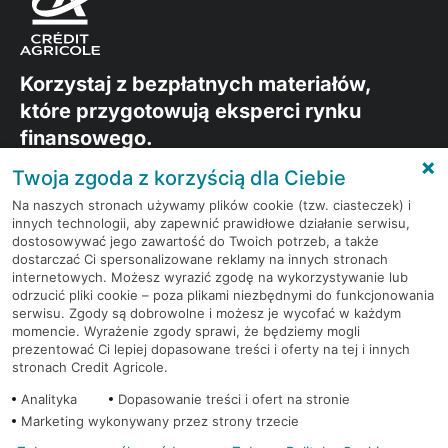
Korzystaj z bezpłatnych materiałów,
które przygotowują eksperci rynku
finansowego.
Twoja zgoda z korzyścią dla Ciebie
Dołącz do grona subskrybentów Newslettera i bądź
Na naszych stronach używamy plików cookie (tzw. ciasteczek) i
na bieżąco z nowościami i promocjami
innych technologii, aby zapewnić prawidłowe działanie serwisu,
dostosowywać jego zawartość do Twoich potrzeb, a także
dostarczać Ci spersonalizowane reklamy na innych stronach
Zapisz się
internetowych. Możesz wyrazić zgodę na wykorzystywanie lub
odrzucić pliki cookie – poza plikami niezbędnymi do funkcjonowania
serwisu. Zgody są dobrowolne i możesz je wycofać w każdym
momencie. Wyrażenie zgody sprawi, że będziemy mogli
prezentować Ci lepiej dopasowane treści i oferty na tej i innych
stronach Credit Agricole.
Analityka
Dopasowanie treści i ofert na stronie
Marketing wykonywany przez strony trzecie