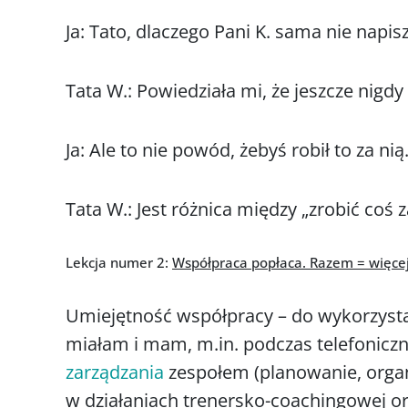
Ja: Tato, dlaczego Pani K. sama nie napi
Tata W.: Powiedziała mi, że jeszcze nigdy
Ja: Ale to nie powód, żebyś robił to za nią
Tata W.: Jest różnica między „zrobić coś z
Lekcja numer 2:
Współpraca popłaca. Razem = więcej 
Umiejętność współpracy – do wykorzyst
miałam i mam, m.in. podczas telefoniczn
zarządzania
zespołem (planowanie, orga
w działaniach trenersko-coachingowej 