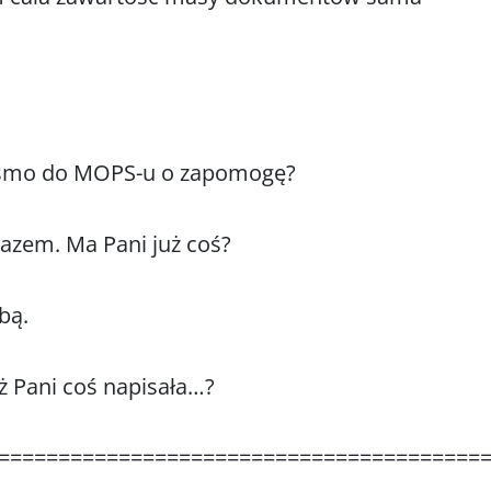
 pismo do MOPS-u o zapomogę?
razem. Ma Pani już coś?
bą.
uż Pani coś napisała…?
========================================