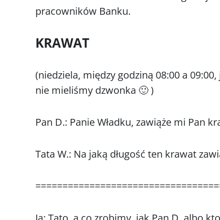
pracowników Banku.
KRAWAT
(niedziela, między godziną 08:00 a 09:00,
nie mieliśmy dzwonka 🙂 )
Pan D.: Panie Władku, zawiąże mi Pan kra
Tata W.: Na jaką długość ten krawat zaw
==================================
Ja: Tato, a co zrobimy, jak Pan D. albo kt