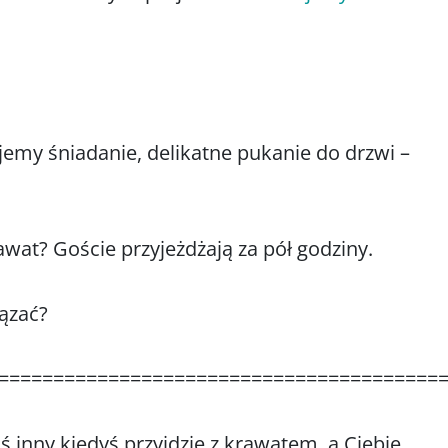
 jemy śniadanie, delikatne pukanie do drzwi –
wat? Goście przyjeżdżają za pół godziny.
iązać?
========================================
oś inny kiedyś przyjdzie z krawatem, a Ciebie