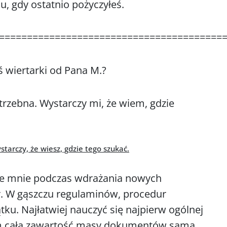
su, gdy ostatnio pożyczyłeś.
========================================
ś wiertarki od Pana M.?
trzebna. Wystarczy mi, że wiem, gdzie
tarczy, że wiesz, gdzie tego szukać.
eze mnie podczas wdrażania nowych
r. W gąszczu regulaminów, procedur
ku. Najłatwiej nauczyć się najpierw ogólnej
asem cała zawartość masy dokumentów sama