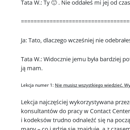
Tata W.: Ty 🙂 . Nie oddałeś mi jej od cza
==================================
Ja: Tato, dlaczego wcześniej nie odebrałe
Tata W.: Widocznie jemu była bardziej po
ją mam.
Lekcja numer 1:
Nie musisz wszystkiego wiedzieć. Wys
Lekcja najczęściej wykorzystywana prz
konsultantów do pracy w Contact Cente
i kodeksów trudno odnaleźć się na począt
mapy – co i gdzie się znajduje, a z cz