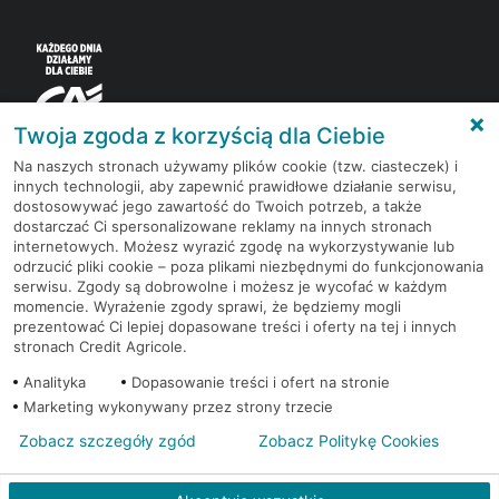
Twoja zgoda z korzyścią dla Ciebie
Na naszych stronach używamy plików cookie (tzw. ciasteczek) i
innych technologii, aby zapewnić prawidłowe działanie serwisu,
Korzystaj z bezpłatnych materiałów, które
dostosowywać jego zawartość do Twoich potrzeb, a także
przygotowują eksperci rynku finansowego.
dostarczać Ci spersonalizowane reklamy na innych stronach
internetowych. Możesz wyrazić zgodę na wykorzystywanie lub
odrzucić pliki cookie – poza plikami niezbędnymi do funkcjonowania
Dołącz do grona subskrybentów Newslettera i bądź
serwisu. Zgody są dobrowolne i możesz je wycofać w każdym
na bieżąco z nowościami i promocjami
momencie. Wyrażenie zgody sprawi, że będziemy mogli
prezentować Ci lepiej dopasowane treści i oferty na tej i innych
stronach Credit Agricole.
Zapisz się
Analityka
Dopasowanie treści i ofert na stronie
Marketing wykonywany przez strony trzecie
Zobacz szczegóły zgód
Zobacz Politykę Cookies
Redakcja
Kontakt
Regulamin
Ustawienia cookies