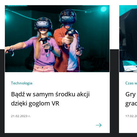
Technologia
Czas 
Bądź w samym środku akcji
Gry 
dzięki goglom VR
gra
21.02.2023 r.
17.02.2