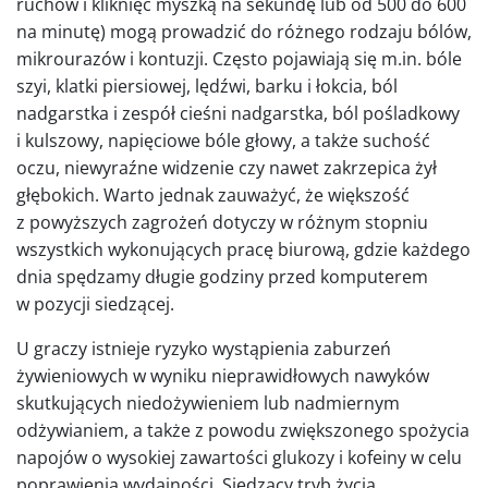
ruchów i kliknięć myszką na sekundę lub od 500 do 600
na minutę) mogą prowadzić do różnego rodzaju bólów,
mikrourazów i kontuzji. Często pojawiają się m.in. bóle
szyi, klatki piersiowej, lędźwi, barku i łokcia, ból
nadgarstka i zespół cieśni nadgarstka, ból pośladkowy
i kulszowy, napięciowe bóle głowy, a także suchość
oczu, niewyraźne widzenie czy nawet zakrzepica żył
głębokich. Warto jednak zauważyć, że większość
z powyższych zagrożeń dotyczy w różnym stopniu
wszystkich wykonujących pracę biurową, gdzie każdego
dnia spędzamy długie godziny przed komputerem
w pozycji siedzącej.
U graczy istnieje ryzyko wystąpienia zaburzeń
żywieniowych w wyniku nieprawidłowych nawyków
skutkujących niedożywieniem lub nadmiernym
odżywianiem, a także z powodu zwiększonego spożycia
napojów o wysokiej zawartości glukozy i kofeiny w celu
poprawienia wydajności. Siedzący tryb życia