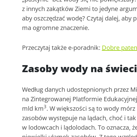
z innych zakątków Ziemi to jedyne argu
aby oszczędzać wodę? Czytaj dalej, aby 
ma ogromne znaczenie.
Przeczytaj także e-poradnik:
Dobre paten
Zasoby wody na świecie
Według danych udostępnionych przez Min
na Zintegrowanej Platformie Edukacyjne
3
mld km
. W większości są to wody mórz
zasobów występuje na lądach, choć i tak
w lodowcach i lądolodach. To oznacza, że
niewielki ułamek zasobów. Z tego względ