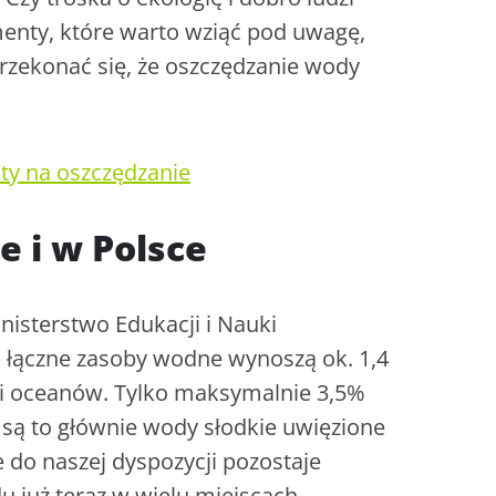
menty, które warto wziąć pod uwagę,
przekonać się, że oszczędzanie wody
ty na oszczędzanie
 i w Polsce
isterstwo Edukacji i Nauki
j łączne zasoby wodne wynoszą ok. 1,4
 i oceanów. Tylko maksymalnie 3,5%
 są to głównie wody słodkie uwięzione
 do naszej dyspozycji pozostaje
u już teraz w wielu miejscach