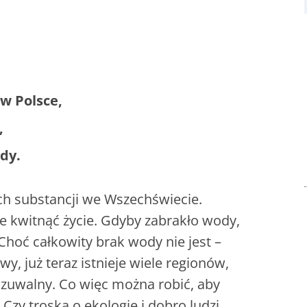
 w Polsce,
,
dy.
ch substancji we Wszechświecie.
e kwitnąć życie. Gdyby zabrakło wody,
 Choć całkowity brak wody nie jest –
wy, już teraz istnieje wiele regionów,
dczuwalny. Co więc można robić, aby
Czy troska o ekologię i dobro ludzi