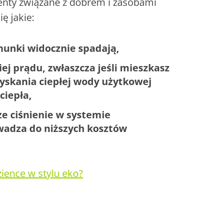
enty związane z dobrem i zasobami
ię jakie:
hunki widocznie spadają,
j prądu, zwłaszcza jeśli mieszkasz
yskania ciepłej wody użytkowej
ciepła,
ze ciśnienie w systemie
owadza do niższych kosztów
zience w stylu eko?