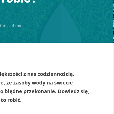
tania:
4 min
iększości z nas codziennością.
, że zasoby wody na świecie
zo błędne przekonanie. Dowiedz się,
to robić.