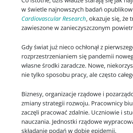
Co istotne, dziś władze starają się jak n
w świetle najnowszych badań opublik
Cardiovascular Research
, okazuje się, że
zawieszone w zanieczyszczonym powiet
Gdy świat już nieco ochłonął z pierws
rozprzestrzenianiem się pandemii noweg
własne środki zaradcze. Nowe, niekorz
nie tylko sposobu pracy, ale często całe
Biznesy, organizacje rządowe i pozarzą
zmiany strategii rozwoju. Pracownicy biu
zaczęli pracować zdalnie. Uczniowie i st
nauczania. Jednostki rządowe wypracowa
składanie podań w dobie epidemii.