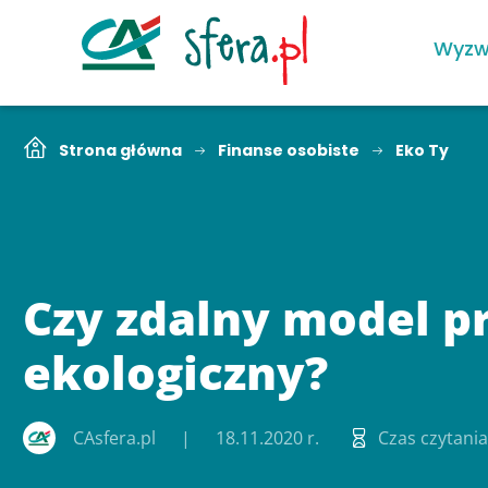
Wyzw
Strona główna
Finanse osobiste
Eko Ty
Czy zdalny model pr
ekologiczny?
CAsfera.pl
18.11.2020 r.
Czas czytania