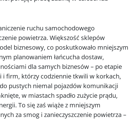
raniczenie ruchu samochodowego
zczenie powietrza. Większość sklepów
y model biznesowy, co poskutkowało mniejszym
yjnym planowaniem łańcucha dostaw,
dnościami dla samych biznesów – po etapie
 firm, którzy codziennie tkwili w korkach,
ię do pustych niemal pojazdów komunikacji
mknięte, w miastach spadło zużycie prądu,
ergii. To się zaś wiąże z mniejszym
nych za smog i zanieczyszczenie powietrza –