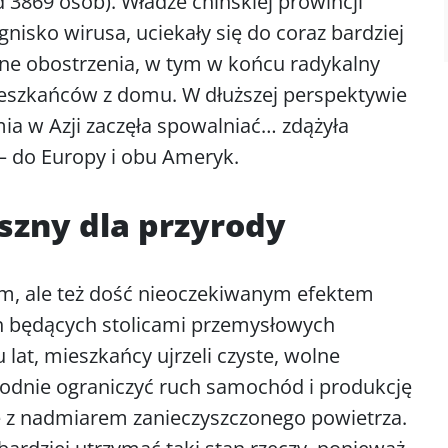
3869 osób). Władze chińskiej prowincji
isko wirusa, uciekały się do coraz bardziej
e obostrzenia, w tym w końcu radykalny
ieszkańców z domu. W dłuższej perspektywie
mia w Azji zaczęła spowalniać… zdążyła
 – do Europy i obu Ameryk.
szny dla przyrody
sem, ale też dość nieoczekiwanym efektem
h będących stolicami przemysłowych
 lat, mieszkańcy ujrzeli czyste, wolne
odnie ograniczyć ruch samochód i produkcję
ie z nadmiarem zanieczyszczonego powietrza.