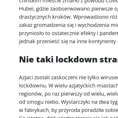
chińskim mieście zmarło z powodu Covid 
Hubei, gdzie zaobserwowano pierwsze ogn
drastycznych kroków. Wprowadzono różn
zakaz gromadzenia się i wychodzenia m
przyniosło to ostatecznie efekty i pande
jednak przenieść się na inne kontynenty
Nie taki lockdown stra
Azjaci zostali zaskoczeni nie tylko wiru
lockdownu. W wielu azjatyckich miastac
regionów, po raz pierwszy od wielu, wielu
od smogu niebo. Wystarczyło na dwa tyg
w fabrykach, by przyroda poradziła sob