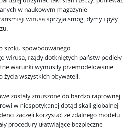
ajbardziej utrzymać taki stan rzeczy, ponieważ
owanych w naukowym magazynie
 transmisji wirusa sprzyja smog, dymy i pyły
rzu.
zego szoku spowodowanego
o wirusa, rządy dotkniętych państw podjęły
ystne warunki wymusiły przemodelowanie
go życia wszystkich obywateli.
dowe zostały zmuszone do bardzo raptownej
rowi w niespotykanej dotąd skali globalnej
udenci zaczęli korzystać ze zdalnego modelu
ły procedury ułatwiające bezpieczne