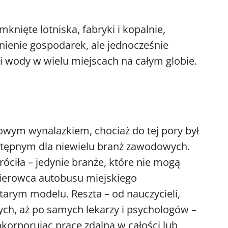
ięte lotniska, fabryki i kopalnie,
ienie gospodarek, ale jednocześnie
i wody w wielu miejscach na całym globie.
nowym wynalazkiem, chociaż do tej pory był
stępnym dla niewielu branż zawodowych.
óciła – jedynie branże, które nie mogą
 kierowca autobusu miejskiego
starym modelu. Reszta – od nauczycieli,
ch, aż po samych lekarzy i psychologów –
orporując pracę zdalną w całości lub