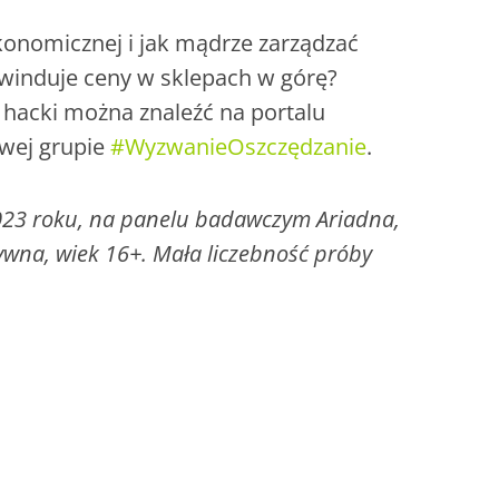
konomicznej i jak mądrze zarządzać
winduje ceny w sklepach w górę?
e hacki można znaleźć na portalu
wej grupie
#WyzwanieOszczędzanie
.
023 roku, na panelu badawczym Ariadna,
wna, wiek 16+. Mała liczebność próby