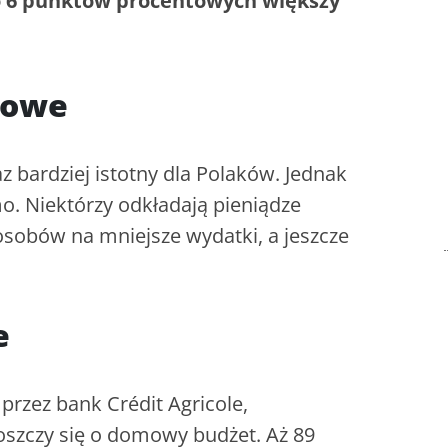
 o 6 punktów procentowych większy
sowe
 bardziej istotny dla Polaków. Jednak
mo. Niektórzy odkładają pieniądze
posobów na mniejsze wydatki, a jeszcze
e
rzez bank Crédit Agricole,
szczy się o domowy budżet. Aż 89