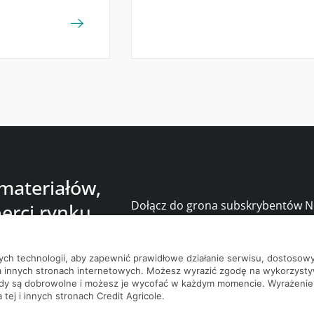
 materiałów,
Dołącz do grona subskrybentów Ne
erci rynku
bądź na bieżąco z nowościami i p
nych technologii, aby zapewnić prawidłowe działanie serwisu, dostoso
a innych stronach internetowych. Możesz wyrazić zgodę na wykorzystywa
ody są dobrowolne i możesz je wycofać w każdym momencie. Wyrażenie
tej i innych stronach Credit Agricole.