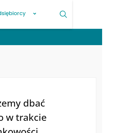
dsiębiorcy
żemy dbać
 w trakcie
ankowości