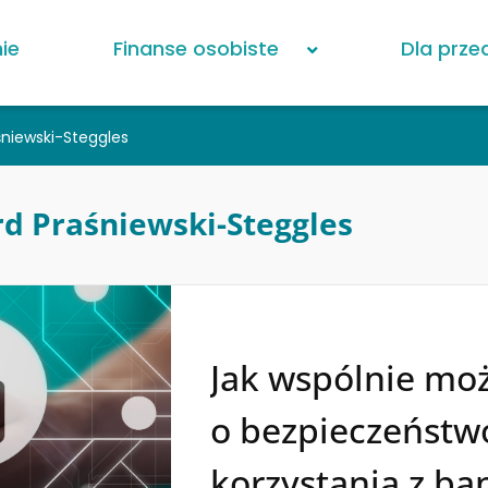
ie
Finanse osobiste
Dla prze
śniewski-Steggles
d Praśniewski-Steggles
Jak wspólnie mo
o bezpieczeństwo
korzystania z b