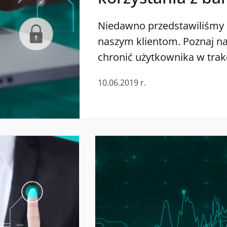
elektronicznej 
Niedawno przedstawiliśmy 
naszym klientom. Poznaj na
CA24 Internet
chronić użytkownika w trak
za pośrednictwem bankowoś
10.06.2019 r.