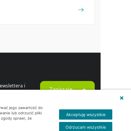
wslettera i
Zapisz się
romocjami
wywać jego zawartość do
nie lub odrzucić pliki
Akceptuję wszystkie
 zgody sprawi, że
Odrzucam wszystkie