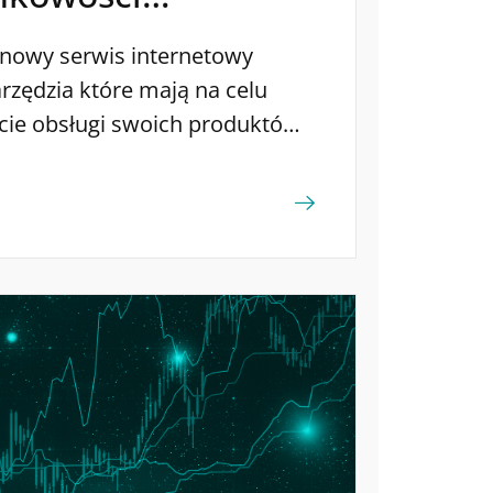
w nowym serwisie
nowy serwis internetowy
rzędzia które mają na celu
cie obsługi swoich produktów
ci internetowej.