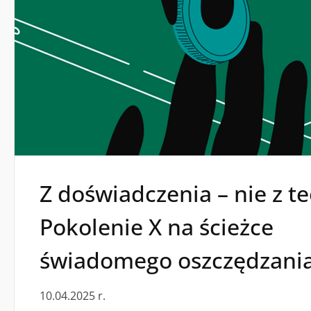
Z doświadczenia – nie z teo
Pokolenie X na ścieżce
świadomego oszczędzani
10.04.2025 r.