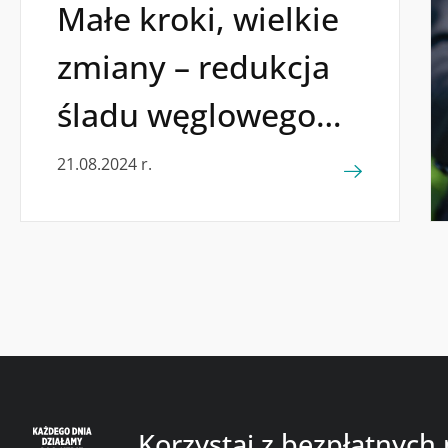
Małe kroki, wielkie
zmiany – redukcja
śladu węglowego
w codziennym życiu
21.08.2024 r.
Korzystaj z bezpłatnych