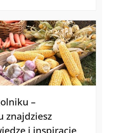
olniku –
u znajdziesz
iedzę i inspiracje