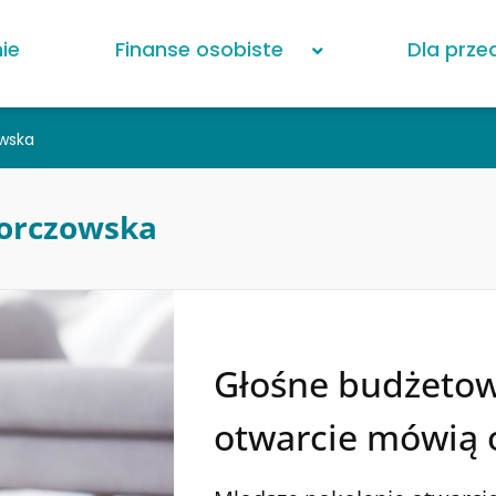
ie
Finanse osobiste
Dla prze
owska
Gorczowska
Głośne budżetow
otwarcie mówią 