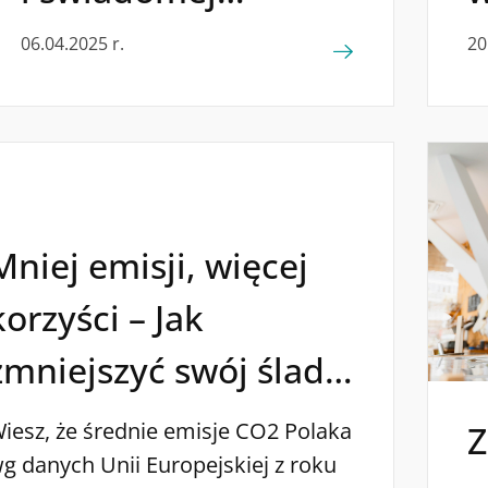
konsumpcji –
06.04.2025 r.
20
Pokolenie Z a nowe
podejście
do oszczędzania
Mniej emisji, więcej
korzyści – Jak
zmniejszyć swój ślad
węglowy?
iesz, że średnie emisje CO2 Polaka
Z
g danych Unii Europejskiej z roku