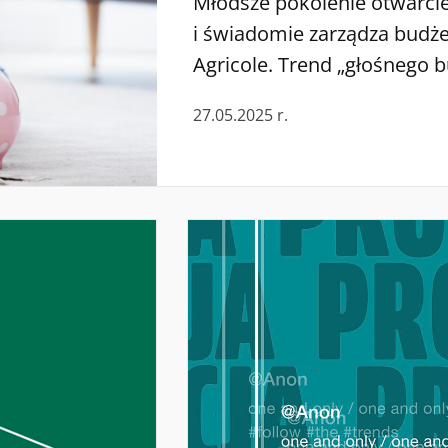
Młodsze pokolenie otwarci
i świadomie zarządza budże
Agricole. Trend „głośnego 
że stwierdzenie „nie kupię,
27.05.2025 r.
powodem do wstydu, a staj
odpowiedzialności finanso
przestaje być wstydliwym 
zarządzanie budżetem staje
Credit Agricole, młodzi nie 
proc. nie wydaje […]