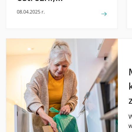
niedocenieni
08.04.2025 r.
w oszczędzaniu
W
w