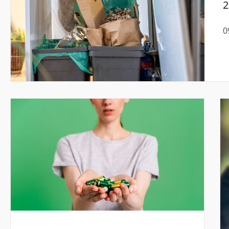
2
N
0
k
d
w
n
p
p