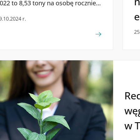
n
022 to 8,53 tony na osobę rocznie?
ie musisz rezygnować ze swojego
e
9.10.2024 r.
omfortu ani wprowadzać
rastycznych zmian – wystarczy, że
25
prowadzisz kilka prostych
awyków do swojego życia, które
ozwolą zredukować ślad węglowy i
oprawią jakość Twojego życia.
Red
wę
w T