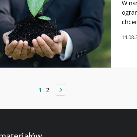
W nas
ogran
chce
codz
14.08.
przyc
dwut
przyj
1
2
 materiałów,