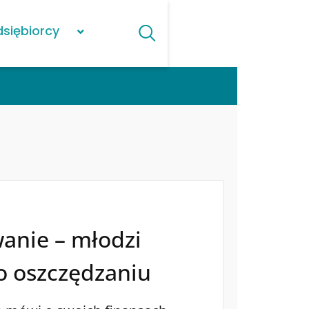
dsiębiorcy
anie – młodzi
o oszczędzaniu