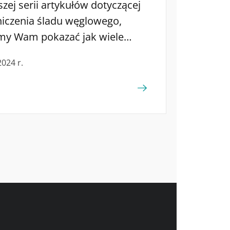
zej serii artykułów dotyczącej
iczenia śladu węglowego,
my Wam pokazać jak wiele
iennych nawyków może
2024 r.
zyniać się do generowania
lenku węgla CO2. Dziś
rzymy się tematyce biznesowej!