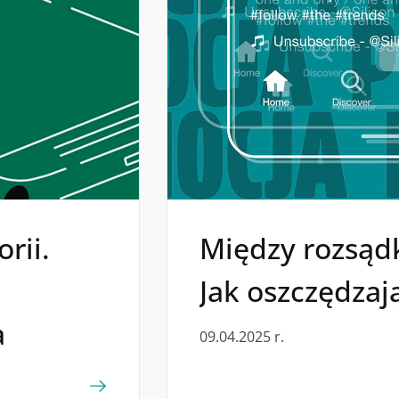
rii.
Między rozsąd
Jak oszczędzają
a
09.04.2025 r.