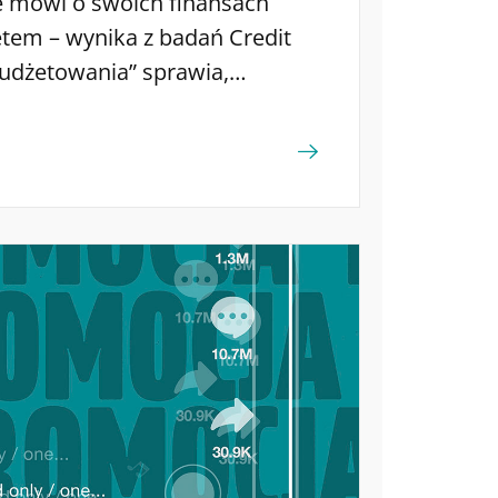
e mówi o swoich finansach
tem – wynika z badań Credit
budżetowania” sprawia,
 bo oszczędzam” przestaje być
e się oznaką
wej. Oszczędzanie dla młodych
tematem, a świadome
 się normą. Jak wynika z badań
tylko odkładają pieniądze (64