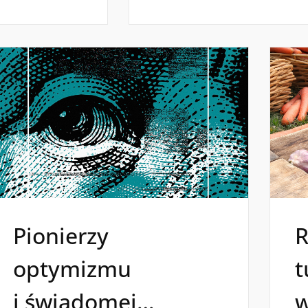
Pionierzy
R
optymizmu
t
i świadomej
w