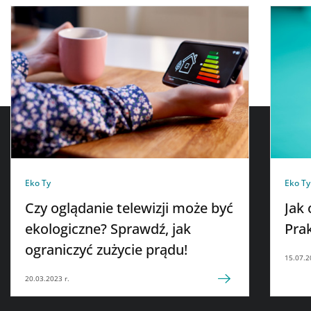
Eko Ty
Eko Ty
Czy oglądanie telewizji może być
Jak 
ekologiczne? Sprawdź, jak
Pra
ograniczyć zużycie prądu!
15.07.2
20.03.2023 r.