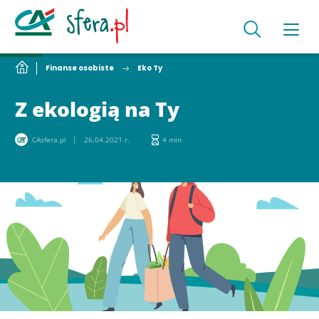
Finanse osobiste
Eko Ty
Z ekologią na Ty
CAsfera.pl
26.04.2021 r.
4 min