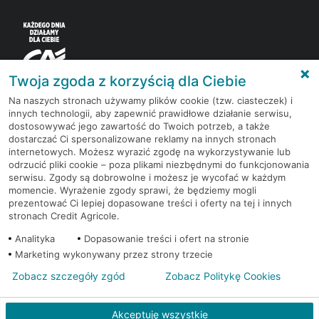
Twoja zgoda z korzyścią dla Ciebie
Na naszych stronach używamy plików cookie (tzw. ciasteczek) i
innych technologii, aby zapewnić prawidłowe działanie serwisu,
Korzystaj z bezpłatnych materiałów, które
dostosowywać jego zawartość do Twoich potrzeb, a także
przygotowują eksperci rynku finansowego.
dostarczać Ci spersonalizowane reklamy na innych stronach
internetowych. Możesz wyrazić zgodę na wykorzystywanie lub
odrzucić pliki cookie – poza plikami niezbędnymi do funkcjonowania
Dołącz do grona subskrybentów Newslettera i bądź
serwisu. Zgody są dobrowolne i możesz je wycofać w każdym
na bieżąco z nowościami i promocjami
momencie. Wyrażenie zgody sprawi, że będziemy mogli
prezentować Ci lepiej dopasowane treści i oferty na tej i innych
stronach Credit Agricole.
Zapisz się
Analityka
Dopasowanie treści i ofert na stronie
Marketing wykonywany przez strony trzecie
Zobacz szczegóły zgód
Zobacz Politykę Cookies
Redakcja
Kontakt
Regulamin
Ustawienia cookies
Akceptuję wszystkie
Polityka cookies
Polityka prywatności