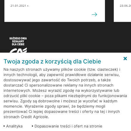
21.01.2021 r.
23.06.2
Twoja zgoda z korzyścią dla Ciebie
Na naszych stronach używamy plików cookie (tzw. ciasteczek) i
innych technologii, aby zapewnić prawidłowe działanie serwisu,
Korzystaj z bezpłatnych materiałów, które
dostosowywać jego zawartość do Twoich potrzeb, a także
przygotowują eksperci rynku finansowego.
dostarczać Ci spersonalizowane reklamy na innych stronach
internetowych. Możesz wyrazić zgodę na wykorzystywanie lub
odrzucić pliki cookie – poza plikami niezbędnymi do funkcjonowania
Dołącz do grona subskrybentów Newslettera i bądź
serwisu. Zgody są dobrowolne i możesz je wycofać w każdym
na bieżąco z nowościami i promocjami
momencie. Wyrażenie zgody sprawi, że będziemy mogli
prezentować Ci lepiej dopasowane treści i oferty na tej i innych
stronach Credit Agricole.
Zapisz się
Analityka
Dopasowanie treści i ofert na stronie