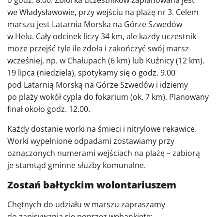
o godz. 8:00. Zbiórka uczestników zaplanowana jest
we Władysławowie, przy wejściu na plażę nr 3. Celem
marszu jest Latarnia Morska na Górze Szwedów
w Helu. Cały odcinek liczy 34 km, ale każdy uczestnik
może przejść tyle ile zdoła i zakończyć swój marsz
wcześniej, np. w Chałupach (6 km) lub Kuźnicy (12 km).
19 lipca (niedziela), spotykamy się o godz. 9.00
pod Latarnią Morską na Górze Szwedów i idziemy
po plaży wokół cypla do fokarium (ok. 7 km). Planowany
finał około godz. 12.00.
Każdy dostanie worki na śmieci i nitrylowe rękawice.
Worki wypełnione odpadami zostawiamy przy
oznaczonych numerami wejściach na plażę – zabiorą
je stamtąd gminne służby komunalne.
Zostań bałtyckim wolontariuszem
Chętnych do udziału w marszu zapraszamy
do zapisywania się poprzez webankietę: