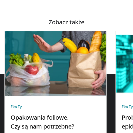
Zobacz także
Eko Ty
Eko Ty
Opakowania foliowe.
Pro
Czy są nam potrzebne?
epi