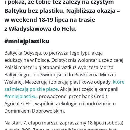
i pokaż, że tobie też zależy na czystym
Bałtyku bez plastiku. Najbliższa okazja –
w weekend 18-19 lipca na trasie
z Władysławowa do Helu.
#mniejplastiku
Bałtycka Odyseja, to pierwsza tego typu akcja
edukacyjna w Polsce. Od stycznia wolontariusze z całej
Polski maszerują etapami wzdłuż wybrzeża Morza
Bałtyckiego – do Świnoujścia do Piasków na Mierzei
Wiślanej. Maszerują i zbierają plastikowe odpady,
które
zaśmiecają polskie plaże
. Akcja jest częścią kampanii
#mniejplastiku
, prowadzonej przez bank Credit
Agricole i EFL, wspólnie z ekologiem i podróżnikiem
Dominikiem Dobrowolskim.
Na start 7. etapu marszu zapraszamy 18 lipca (sobota)