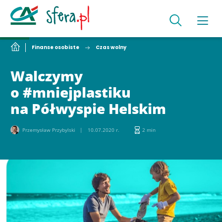
Finanse osobiste
Czas wolny
Walczymy
o #mniejplastiku
na Półwyspie Helskim
Przemysław Przybylski
10.07.2020 r.
2 min