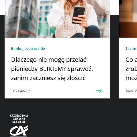
Bankuj bezpiecznie
Techn
Dlaczego nie mogę przelać
Co 
pieniędzy BLIKIEM? Sprawdź,
zrob
zanim zaczniesz się złościć
moż
fin
19.01.2024 r.
18.09.2