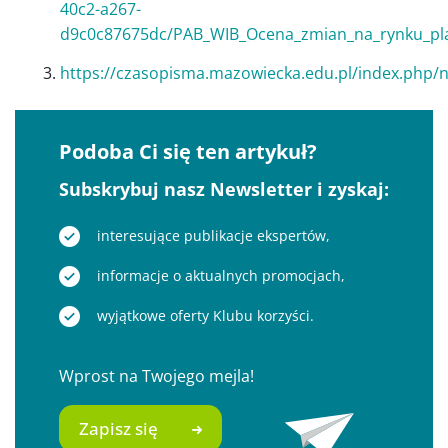
40c2-a267-
d9c0c87675dc/PAB_WIB_Ocena_zmian_na_rynku_pla
https://czasopisma.mazowiecka.edu.pl/index.php/n
Podoba Ci się ten artykuł?
Subskrybuj nasz Newsletter i zyskaj:
interesujące publikacje ekspertów,
informacje o aktualnych promocjach,
wyjątkowe oferty Klubu korzyści.
Wprost na Twojego mejla!
Zapisz się