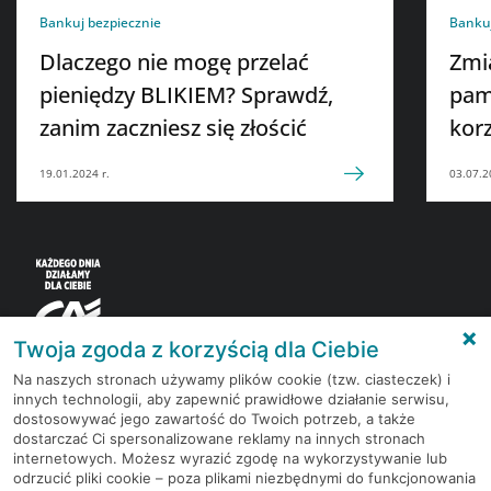
Bankuj bezpiecznie
Bankuj
Dlaczego nie mogę przelać
Zmi
pieniędzy BLIKIEM? Sprawdź,
pam
zanim zaczniesz się złościć
korz
19.01.2024 r.
03.07.2
Twoja zgoda z korzyścią dla Ciebie
Na naszych stronach używamy plików cookie (tzw. ciasteczek) i
innych technologii, aby zapewnić prawidłowe działanie serwisu,
Korzystaj z bezpłatnych materiałów, które
dostosowywać jego zawartość do Twoich potrzeb, a także
przygotowują eksperci rynku finansowego.
dostarczać Ci spersonalizowane reklamy na innych stronach
internetowych. Możesz wyrazić zgodę na wykorzystywanie lub
odrzucić pliki cookie – poza plikami niezbędnymi do funkcjonowania
Dołącz do grona subskrybentów Newslettera i bądź