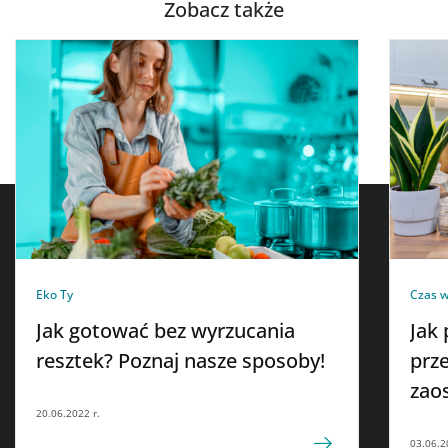
Zobacz także
Eko Ty
Czas 
Jak gotować bez wyrzucania
Jak
resztek? Poznaj nasze sposoby!
prze
zaos
20.06.2022 r.
03.06.2