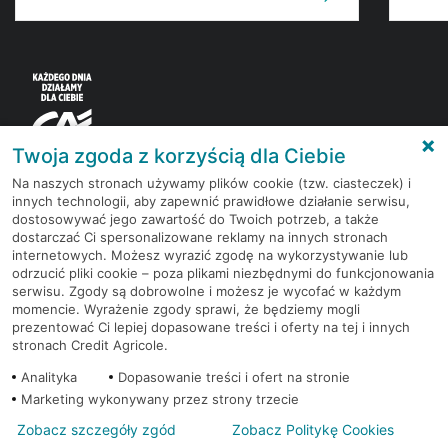
Twoja zgoda z korzyścią dla Ciebie
Na naszych stronach używamy plików cookie (tzw. ciasteczek) i
innych technologii, aby zapewnić prawidłowe działanie serwisu,
Korzystaj z bezpłatnych materiałów, które
dostosowywać jego zawartość do Twoich potrzeb, a także
przygotowują eksperci rynku finansowego.
dostarczać Ci spersonalizowane reklamy na innych stronach
internetowych. Możesz wyrazić zgodę na wykorzystywanie lub
odrzucić pliki cookie – poza plikami niezbędnymi do funkcjonowania
Dołącz do grona subskrybentów Newslettera i bądź
serwisu. Zgody są dobrowolne i możesz je wycofać w każdym
na bieżąco z nowościami i promocjami
momencie. Wyrażenie zgody sprawi, że będziemy mogli
prezentować Ci lepiej dopasowane treści i oferty na tej i innych
stronach Credit Agricole.
Zapisz się
Analityka
Dopasowanie treści i ofert na stronie
Marketing wykonywany przez strony trzecie
Zobacz szczegóły zgód
Zobacz Politykę Cookies