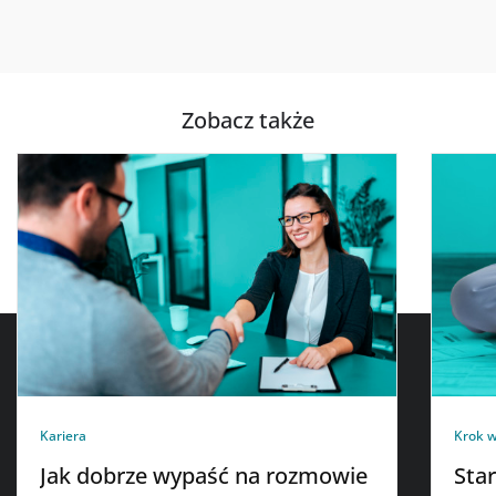
Zobacz także
Kariera
Krok w
Jak dobrze wypaść na rozmowie
Sta