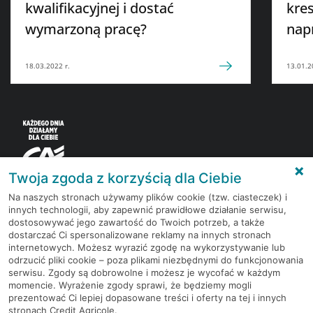
kwalifikacyjnej i dostać
kres
wymarzoną pracę?
nap
18.03.2022 r.
13.01.2
Twoja zgoda z korzyścią dla Ciebie
Na naszych stronach używamy plików cookie (tzw. ciasteczek) i
innych technologii, aby zapewnić prawidłowe działanie serwisu,
Korzystaj z bezpłatnych materiałów, które
dostosowywać jego zawartość do Twoich potrzeb, a także
przygotowują eksperci rynku finansowego.
dostarczać Ci spersonalizowane reklamy na innych stronach
internetowych. Możesz wyrazić zgodę na wykorzystywanie lub
odrzucić pliki cookie – poza plikami niezbędnymi do funkcjonowania
Dołącz do grona subskrybentów Newslettera i bądź
serwisu. Zgody są dobrowolne i możesz je wycofać w każdym
na bieżąco z nowościami i promocjami
momencie. Wyrażenie zgody sprawi, że będziemy mogli
prezentować Ci lepiej dopasowane treści i oferty na tej i innych
stronach Credit Agricole.