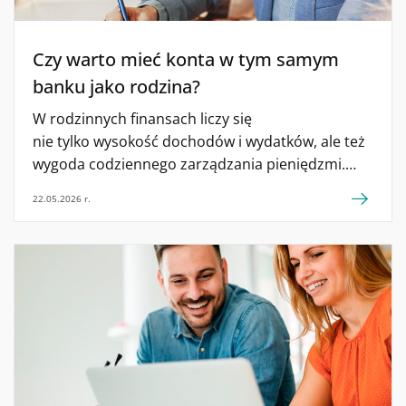
Czy warto mieć konta w tym samym
banku jako rodzina?
W rodzinnych finansach liczy się
nie tylko wysokość dochodów i wydatków, ale też
wygoda codziennego zarządzania pieniędzmi.
Zakupy, rachunki, kieszonkowe dla dziecka, zwrot
22.05.2026 r.
za wspólny prezent czy przelew na nagły wydatek
— w praktyce to wiele drobnych operacji, które
trzeba sprawnie ogarniać na co dzień. Czy konta
w tym samym banku rzeczywiście mogą uprościć
codzienne finanse rodziny? Przyjrzyjmy się temu
rozwiązaniu bliżej. Jeden bank dla rodziny – ten
sam system […]