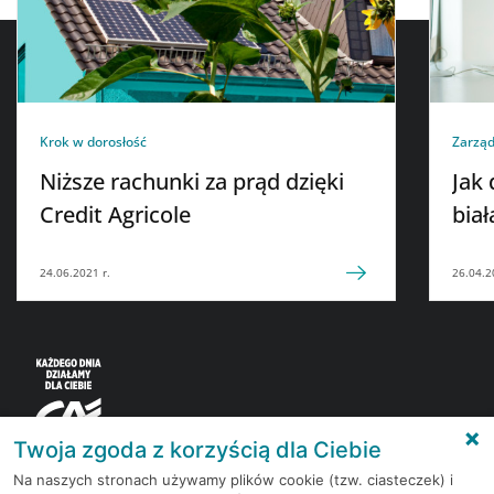
Krok w dorosłość
Zarząd
Niższe rachunki za prąd dzięki
Jak
Credit Agricole
biał
24.06.2021 r.
26.04.2
Twoja zgoda z korzyścią dla Ciebie
Na naszych stronach używamy plików cookie (tzw. ciasteczek) i