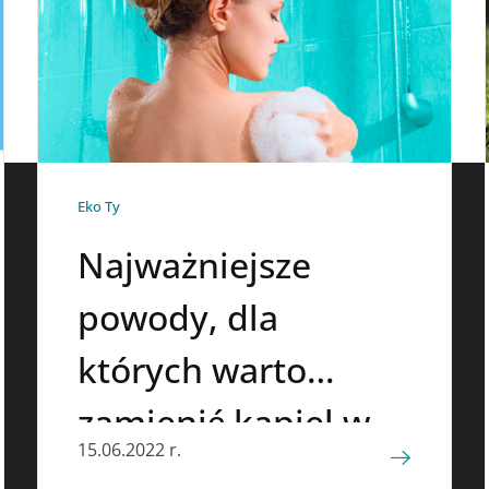
Eko Ty
Najważniejsze
powody, dla
których warto
zamienić́ kąpiel w
15.06.2022 r.
wannie na szybki