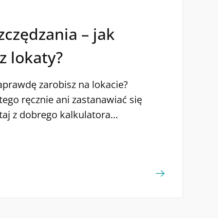
zczędzania – jak
z lokaty?
naprawdę zarobisz na lokacie?
tego ręcznie ani zastanawiać się
aj z dobrego kalkulatora
iesz wynik szybko i prosto. Przy
flacji oraz zmiennych stopach
więcej osób szuka sposobów
eczne pomnażanie swoich
z najbardziej tradycyjnych i wciąż
ń są lokaty bankowe i konta