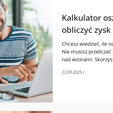
Kalkulator os
obliczyć zysk 
Chcesz wiedzieć, ile 
Nie musisz przeliczać 
nad wzorami. Skorzyst
oszczędzania – zrozum
22.09.2025 r.
skokach i spadkach in
procentowych, coraz 
na skuteczne i bezpi
oszczędności. Jednym 
popularnych rozwiąza